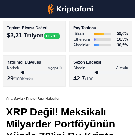
Toplam Piyasa Değeri
Pay Tablosu
Bitcoin
59,0%
$2,21 Trilyon
+0.78%
Ethereum
10,5%
Altcoinler
30,5%
KRİPTO PARA HABERLERİ
Facebook
BİTCOİN HABERLERİ
Yatırımcı Duygusu
Sezon Endeksi
Korkak
Açgözlü
Bitcoin
Altcoin
ALTCOİN HABERLERİ
29
42.7
/100
Korku
/100
AKADEMİ
Instagram
SÖZLÜK
Ana Sayfa
›
Kripto Para Haberleri
XRP Değil! Meksikalı
Youtube
Milyarder Portföyünün
TikTok