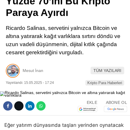
Yüzde 70’ini Bu Kripto
Pinterest
Paraya Ayırdı
LinkedIn
Ricardo Salinas, servetini yalnızca Bitcoin ve
altına yatırarak kağıt varlıklara sırtını döndü ve
Telegram
uzun vadeli düşünmenin, dijital kıtlık çağında
cesaret gerektirdiğini vurguladı.
Mesut İnan
TÜM YAZILARI
Yayınlandı: 15.05.2025 - 17:24
Kripto Para Haberleri
EKLE
ABONE OL
Eğer yatırım dünyasında taşları yerinden oynatacak