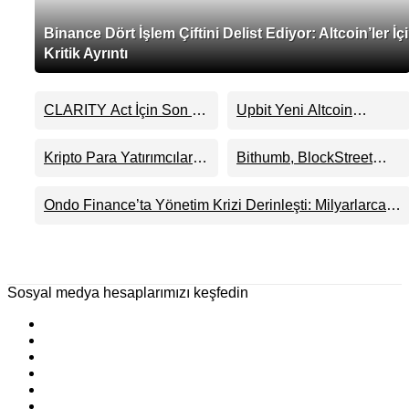
Binance Dört İşlem Çiftini Delist Ediyor: Altcoin’ler İç
Kritik Ayrıntı
CLARITY Act İçin Son 24
Upbit Yeni Altcoin
Saat: Senato Matematiği
Listelemesini Duyurdu:
Kripto Para Piyasasının
KRW, BTC ve USDT
Kripto Para Yatırımcıları
Bithumb, BlockStreet
Beklentisini Bozabilir
Paritelerinde İşlem
Artık Neden Evlerinde
(BSB) İçin KRW İşlem
Görecek
Hedef Alınıyor?
Çifti Desteği Duyurdu
Ondo Finance’ta Yönetim Krizi Derinleşti: Milyarlarca
Dolarlık Tokenizasyon Devinin Kontrolü Mahkemeye
Taşındı
Sosyal medya hesaplarımızı keşfedin