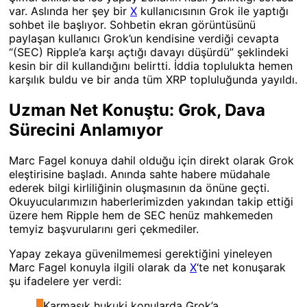
var. Aslında her şey bir
X
kullanıcısının Grok ile yaptığı
sohbet ile başlıyor. Sohbetin ekran görüntüsünü
paylaşan kullanıcı Grok’un kendisine verdiği cevapta
“(SEC) Ripple’a karşı açtığı davayı düşürdü” şeklindeki
kesin bir dil kullandığını belirtti. İddia toplulukta hemen
karşılık buldu ve bir anda tüm XRP topluluğunda yayıldı.
Uzman Net Konuştu: Grok, Dava
Sürecini Anlamıyor
Marc Fagel konuya dahil olduğu için direkt olarak Grok
eleştirisine başladı. Anında sahte habere müdahale
ederek bilgi kirliliğinin oluşmasının da önüne geçti.
Okuyucularımızın haberlerimizden yakından takip ettiği
üzere hem Ripple hem de SEC henüz mahkemeden
temyiz başvurularını geri çekmediler.
Yapay zekaya güvenilmemesi gerektiğini yineleyen
Marc Fagel konuyla ilgili olarak da
X
‘te net konuşarak
şu ifadelere yer verdi:
Karmaşık hukuki konularda Grok’a