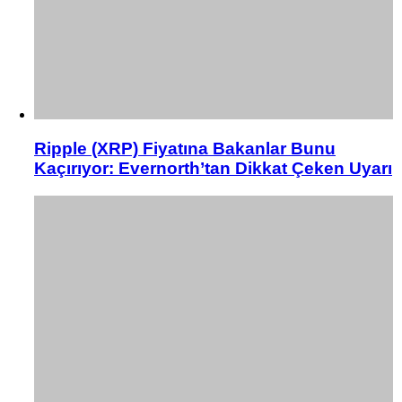
Ripple (XRP) Fiyatına Bakanlar Bunu
Kaçırıyor: Evernorth’tan Dikkat Çeken Uyarı