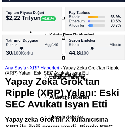
Toplam Piyasa Değeri
Pay Tablosu
AKADEMİ
$2,22 Trilyon
Bitcoin
58,9%
Ethereum Haberleri
+0.61%
Ethereum
10,5%
Altcoinler
30,7%
SÖZLÜK
Kripto Para Rehberleri
XRP Haberleri
Yatırımcı Duygusu
Sezon Endeksi
Korkak
Açgözlü
Bitcoin
Altcoin
30
44.8
/100
Korku
/100
Bitcoin Rehberleri
Solana Haberleri
Ana Sayfa
›
XRP Haberleri
›
Yapay Zeka Grok’tan Ripple
(XRP) Yalanı: Eski SEC Avukatı İsyan Etti
Altcoin Rehberleri
Cardano Haberleri
Yapay Zeka Grok’tan
Ripple (XRP) Yalanı: Eski
Avalanche Haberleri
SEC Avukatı İsyan Etti
Litecoin Haberleri
Yapay zeka Grok bir X kullanıcısına
XRP ile ilgili cevap verdi. Ripple SEC