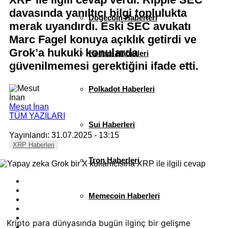
davasında yanıltıcı bilgi toplulukta
Dogecoin Haberleri
merak uyandırdı. Eski SEC avukatı
Marc Fagel konuya açıklık getirdi ve
Grok’a hukuki konularda
Hedera Haberleri
güvenilmemesi gerektiğini ifade etti.
Polkadot Haberleri
Mesut İnan
TÜM YAZILARI
Sui Haberleri
Yayınlandı: 31.07.2025 - 13:15
XRP Haberleri
Tron Haberleri
Memecoin Haberleri
Kripto para dünyasında bugün ilginç bir gelişme