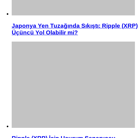
Japonya Yen Tuzağında Sıkıştı: Ripple (XRP)
Üçüncü Yol Olabilir mi?