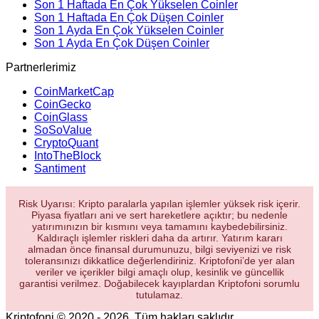
Son 1 Haftada En Çok Yükselen Coinler
Son 1 Haftada En Çok Düşen Coinler
Son 1 Ayda En Çok Yükselen Coinler
Son 1 Ayda En Çok Düşen Coinler
Partnerlerimiz
CoinMarketCap
CoinGecko
CoinGlass
SoSoValue
CryptoQuant
IntoTheBlock
Santiment
Risk Uyarısı: Kripto paralarla yapılan işlemler yüksek risk içerir.
Piyasa fiyatları ani ve sert hareketlere açıktır; bu nedenle
yatırımınızın bir kısmını veya tamamını kaybedebilirsiniz.
Kaldıraçlı işlemler riskleri daha da artırır. Yatırım kararı
almadan önce finansal durumunuzu, bilgi seviyenizi ve risk
toleransınızı dikkatlice değerlendiriniz. Kriptofoni’de yer alan
veriler ve içerikler bilgi amaçlı olup, kesinlik ve güncellik
garantisi verilmez. Doğabilecek kayıplardan Kriptofoni sorumlu
tutulamaz.
Kriptofoni © 2020 - 2026. Tüm hakları saklıdır.