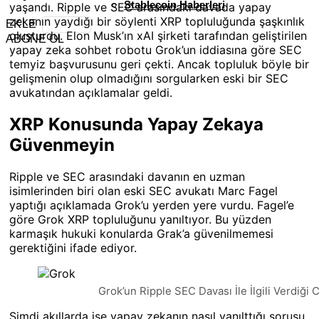
Stablecoin Haberleri
yaşandı. Ripple ve SEC arasındaki davada yapay
zekanın yaydığı bir söylenti XRP topluluğunda şaşkınlık
EKLE
oluşturdu. Elon Musk’ın xAI şirketi tarafından geliştirilen
ABONE OL
yapay zeka sohbet robotu Grok’un iddiasına göre SEC
temyiz başvurusunu geri çekti. Ancak topluluk böyle bir
gelişmenin olup olmadığını sorgularken eski bir SEC
avukatından açıklamalar geldi.
XRP Konusunda Yapay Zekaya
Güvenmeyin
Ripple ve SEC arasındaki davanın en uzman
isimlerinden biri olan eski SEC avukatı Marc Fagel
yaptığı açıklamada Grok’u yerden yere vurdu. Fagel’e
göre Grok XRP topluluğunu yanıltıyor. Bu yüzden
karmaşık hukuki konularda Grak’a güvenilmemesi
gerektiğini ifade ediyor.
Grok’un Ripple SEC Davası İle İlgili Verdiği 
Şimdi akıllarda ise yapay zekanın nasıl yanılttığı sorusu