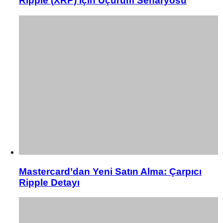
Ripple (XRP) İçin Uçurum Senaryosu
Mastercard’dan Yeni Satın Alma: Çarpıcı
Ripple Detayı