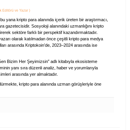
ik Editörü ve Yazar
)
bu yana kripto para alanında içerik üreten bir araştırmacı,
a gazetecisidir. Sosyoloji alanındaki uzmanlığını kripto
irerek sektöre farklı bir perspektif kazandırmaktadır.
 yazarı olarak katılmadan önce çeşitli kripto para medya
lları arasında Kriptokoin’de, 2023–2024 arasında ise
 Sen Bizim Her Şeyimizsin” adlı kitabıyla ekosisteme
iminin yanı sıra düzenli analiz, haber ve yorumlarıyla
isimleri arasında yer almaktadır.
sürdürmekte, kripto para alanında uzman görüşleriyle öne