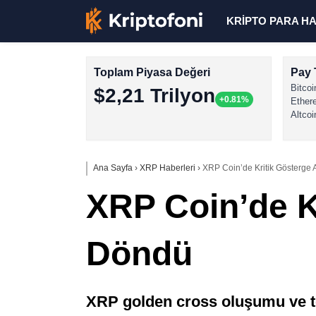
KRİPTO PARA H
Toplam Piyasa Değeri
Pay 
Bitcoi
$2,21 Trilyon
+0.81%
Ether
Altcoi
Ana Sayfa
›
XRP Haberleri
›
XRP Coin’de Kritik Gösterge 
XRP Coin’de K
Döndü
XRP golden cross oluşumu ve te