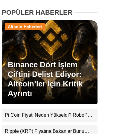
POPÜLER HABERLER
Stablecoin Haberleri
Altcoin Haberleri
Facebook
Binance Dört İşlem
Çiftini Delist Ediyor:
Instagram
Altcoin’ler İçin Kritik
Youtube
Ayrıntı
TikTok
Pi Coin Fiyatı Neden Yükseldi? RoboPay
Ortaklığı ve Güncelleme İyimserliği
Pinterest
Destekledi
Ripple (XRP) Fiyatına Bakanlar Bunu