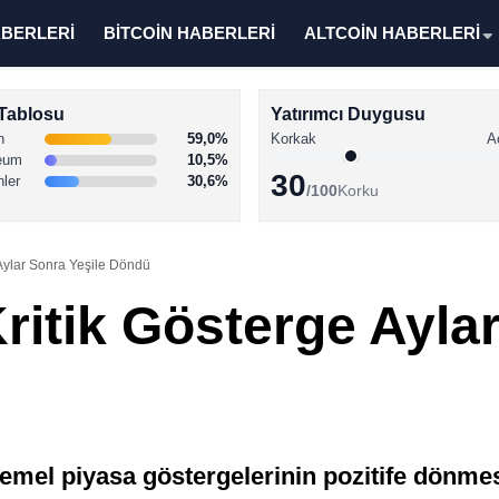
ABERLERİ
BİTCOİN HABERLERİ
ALTCOİN HABERLERİ
Tablosu
Yatırımcı Duygusu
n
59,0%
Korkak
A
eum
10,5%
30
nler
30,6%
/100
Korku
Aylar Sonra Yeşile Döndü
ritik Gösterge Aylar
mel piyasa göstergelerinin pozitife dönmesi