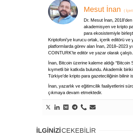
Mesut İnan
(
İçer
Dr. Mesut İnan, 2018’den 
akademisyen ve kripto par
para ekosistemiyle birleşt
Kriptofoni’ye kurucu ortak, içerik editörü ve
platformlarda görev alan İnan, 2018–2023 yı
COINTURK’te editör ve yazar olarak çalıştı.
İnan, Bitcoin üzerine kaleme aldığı “Bitcoin
kıymetli bir katkıda bulundu. Akademik birik
Türkiye’de kripto para gazeteciliğinin bilinir 
İnan, yazarlık ve eğitimcilik faaliyetlerini 
çıkmaya devam etmektedir.
İLGİNİZİ
ÇEKEBİLİR