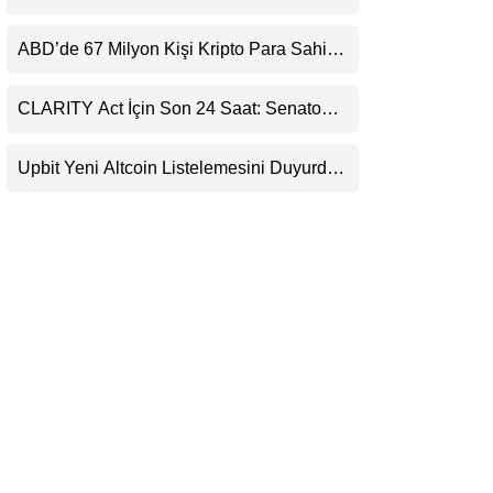
Kaçırıyor: Evernorth’tan Dikkat Çeken
LinkedIn
Uyarı
ABD’de 67 Milyon Kişi Kripto Para Sahibi:
Ripple’dan “Eski Algılar Yıkıldı” Mesajı
Telegram
CLARITY Act İçin Son 24 Saat: Senato
Matematiği Kripto Para Piyasasının
Beklentisini Bozabilir
Upbit Yeni Altcoin Listelemesini Duyurdu:
KRW, BTC ve USDT Paritelerinde İşlem
Görecek