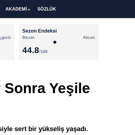
AKADEMİ
SÖZLÜK
Sezon Endeksi
çgözlü
Bitcoin
Altcoin
44.8
/100
Kripto Para Haberleri
Bitcoin Haberleri
 Sonra Yeşile
Altcoin Haberleri
Ethereum Haberleri
Solana Haberleri
XRP Haberleri
yle sert bir yükseliş yaşadı.
Memecoin Haberleri