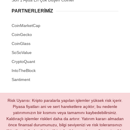
Son 1 Ayda En Çok Düşen Coinler
PARTNERLERIMIZ
CoinMarketCap
CoinGecko
CoinGlass
SoSoValue
CryptoQuant
IntoTheBlock
Santiment
Risk Uyarısı: Kripto paralarla yapılan işlemler yüksek risk içerir.
Piyasa fiyatları ani ve sert hareketlere açıktır; bu nedenle
yatırımınızın bir kısmını veya tamamını kaybedebilirsiniz.
Kaldıraçlı işlemler riskleri daha da artırır. Yatırım kararı almadan
önce finansal durumunuzu, bilgi seviyenizi ve risk toleransınızı