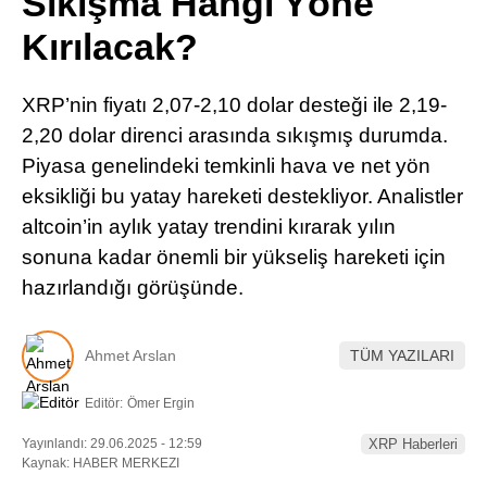
Sıkışma Hangi Yöne
Pinterest
Kırılacak?
LinkedIn
XRP’nin fiyatı 2,07-2,10 dolar desteği ile 2,19-
2,20 dolar direnci arasında sıkışmış durumda.
Telegram
Piyasa genelindeki temkinli hava ve net yön
eksikliği bu yatay hareketi destekliyor. Analistler
altcoin’in aylık yatay trendini kırarak yılın
sonuna kadar önemli bir yükseliş hareketi için
hazırlandığı görüşünde.
Ahmet Arslan
TÜM YAZILARI
Editör:
Ömer Ergin
Yayınlandı: 29.06.2025 - 12:59
XRP Haberleri
Kaynak: HABER MERKEZI