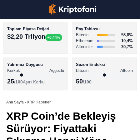
Toplam Piyasa Değeri
Pay Tablosu
Bitcoin
58,8%
$2,20 Trilyon
+0.44%
Ethereum
10,4%
Altcoinler
30,7%
KRİPTO PARA HABERLERİ
Facebook
BİTCOİN HABERLERİ
Yatırımcı Duygusu
Sezon Endeksi
Korkak
Açgözlü
Bitcoin
Altcoin
ALTCOİN HABERLERİ
25
50
/100
Aşırı Korku
/100
AKADEMİ
Instagram
SÖZLÜK
Ana Sayfa
›
XRP Haberleri
XRP Coin’de Bekleyiş
Youtube
Sürüyor: Fiyattaki
TikTok