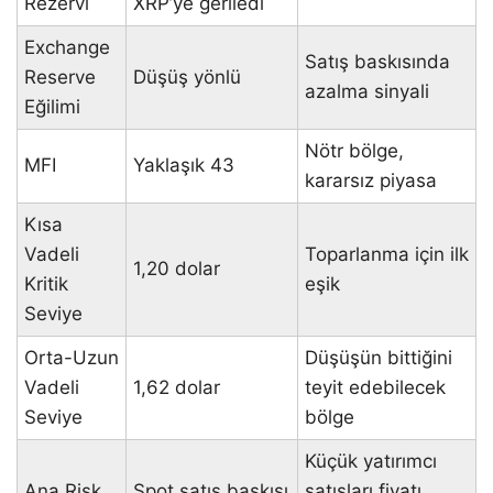
Rezervi
XRP’ye geriledi
Exchange
Satış baskısında
Reserve
Düşüş yönlü
azalma sinyali
Eğilimi
Nötr bölge,
MFI
Yaklaşık 43
kararsız piyasa
Kısa
Vadeli
Toparlanma için ilk
1,20 dolar
Kritik
eşik
Seviye
Orta-Uzun
Düşüşün bittiğini
Vadeli
1,62 dolar
teyit edebilecek
Seviye
bölge
Küçük yatırımcı
Ana Risk
Spot satış baskısı
satışları fiyatı