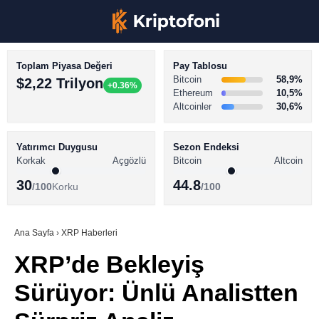
Toplam Piyasa Değeri
Pay Tablosu
Bitcoin
58,9%
$2,22 Trilyon
+0.36%
Ethereum
10,5%
Altcoinler
30,6%
KRİPTO PARA HABERLERİ
Facebook
BİTCOİN HABERLERİ
Yatırımcı Duygusu
Sezon Endeksi
Korkak
Açgözlü
Bitcoin
Altcoin
ALTCOİN HABERLERİ
30
44.8
/100
Korku
/100
AKADEMİ
Instagram
SÖZLÜK
Ana Sayfa
›
XRP Haberleri
XRP’de Bekleyiş
Youtube
Sürüyor: Ünlü Analistten
TikTok