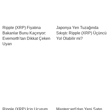
Ripple (XRP) Fiyatına
Japonya Yen Tuzağında
Bakanlar Bunu Kaçırıyor:
Sıkıştı: Ripple (XRP) Üçüncü
Evernorth’tan Dikkat Çeken
Yol Olabilir mi?
Uyarı
Ripple (XRP) İçin Uçurum
Mastercard’dan Yeni Satın