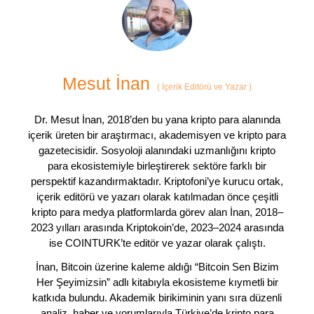
Mesut İnan
(
İçerik Editörü ve Yazar
)
Dr. Mesut İnan, 2018’den bu yana kripto para alanında
içerik üreten bir araştırmacı, akademisyen ve kripto para
gazetecisidir. Sosyoloji alanındaki uzmanlığını kripto
para ekosistemiyle birleştirerek sektöre farklı bir
perspektif kazandırmaktadır. Kriptofoni’ye kurucu ortak,
içerik editörü ve yazarı olarak katılmadan önce çeşitli
kripto para medya platformlarda görev alan İnan, 2018–
2023 yılları arasında Kriptokoin’de, 2023–2024 arasında
ise COINTURK’te editör ve yazar olarak çalıştı.
İnan, Bitcoin üzerine kaleme aldığı “Bitcoin Sen Bizim
Her Şeyimizsin” adlı kitabıyla ekosisteme kıymetli bir
katkıda bulundu. Akademik birikiminin yanı sıra düzenli
analiz, haber ve yorumlarıyla Türkiye’de kripto para