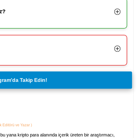
z?
legram'da Takip Edin!
ik Editörü ve Yazar
)
bu yana kripto para alanında içerik üreten bir araştırmacı,