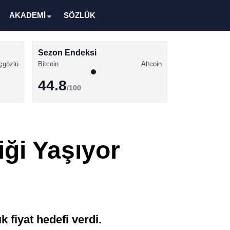
AKADEMİ
SÖZLÜK
Sezon Endeksi
çgözlü
Bitcoin
Altcoin
44.8
/100
Kripto Para Haberleri
Bitcoin Haberleri
ği Yaşıyor
Altcoin Haberleri
Ethereum Haberleri
Solana Haberleri
XRP Haberleri
 fiyat hedefi verdi.
Memecoin Haberleri