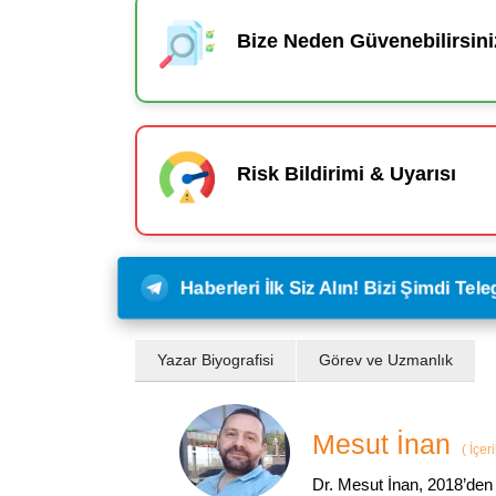
Bize Neden Güvenebilirsini
Risk Bildirimi & Uyarısı
Haberleri İlk Siz Alın! Bizi Şimdi Te
Yazar Biyografisi
Görev ve Uzmanlık
Mesut İnan
(
İçer
Dr. Mesut İnan, 2018’den 