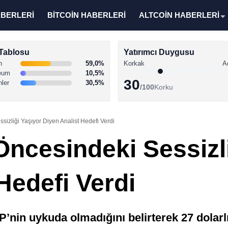
ABERLERİ
BİTCOİN HABERLERİ
ALTCOİN HABERLERİ
Tablosu
Yatırımcı Duygusu
n
59,0%
Korkak
A
eum
10,5%
30
nler
30,5%
/100
Korku
izliği Yaşıyor Diyen Analist Hedefi Verdi
ncesindeki Sessizli
Hedefi Verdi
nin uykuda olmadığını belirterek 27 dolarlık