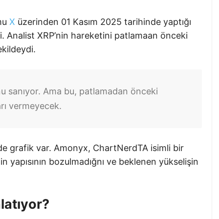
rmu
X
üzerinden 01 Kasım 2025 tarihinde yaptığı
i. Analist XRP’nin hareketini patlamaan önceki
ekildeydi.
nu sanıyor. Ama bu, patlamadan önceki
yarı vermeyecek.
r de grafik var. Amonyx, ChartNerdTA isimli bir
nin yapısının bozulmadığnı ve beklenen yükselişin
latıyor?