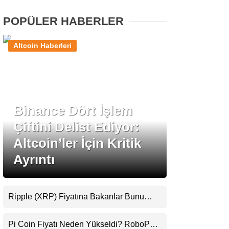
POPÜLER HABERLER
Stablecoin Haberleri
Altcoin Haberleri
Facebook
Binance Dört İşlem
Çiftini Delist Ediyor:
Instagram
Altcoin’ler İçin Kritik
Youtube
Ayrıntı
TikTok
Ripple (XRP) Fiyatına Bakanlar Bunu
Kaçırıyor: Evernorth’tan Dikkat Çeken
Pinterest
Uyarı
Pi Coin Fiyatı Neden Yükseldi? RoboPay