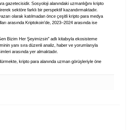
a gazetecisidir. Sosyoloji alanındaki uzmanlığını kripto
irerek sektöre farklı bir perspektif kazandırmaktadır.
 yazarı olarak katılmadan önce çeşitli kripto para medya
lları arasında Kriptokoin’de, 2023–2024 arasında ise
 Sen Bizim Her Şeyimizsin” adlı kitabıyla ekosisteme
iminin yanı sıra düzenli analiz, haber ve yorumlarıyla
isimleri arasında yer almaktadır.
sürdürmekte, kripto para alanında uzman görüşleriyle öne