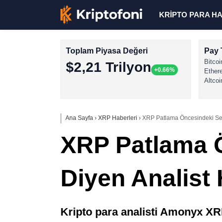
KRİPTO PARA H
Toplam Piyasa Değeri
Pay 
Bitcoi
$2,21 Trilyon
+0.66%
Ether
Altcoi
Ana Sayfa
›
XRP Haberleri
›
XRP Patlama Öncesindeki Sess
XRP Patlama Ö
Diyen Analist 
Kripto para analisti Amonyx XRP’