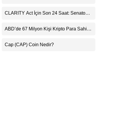
Ortaklığı ve Güncelleme İyimserliği
LinkedIn
Destekledi
CLARITY Act İçin Son 24 Saat: Senato
Matematiği Kripto Para Piyasasının
Telegram
Beklentisini Bozabilir
ABD’de 67 Milyon Kişi Kripto Para Sahibi:
Ripple’dan “Eski Algılar Yıkıldı” Mesajı
Cap (CAP) Coin Nedir?