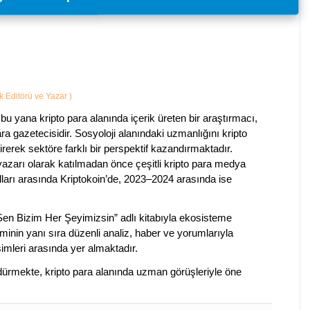
ik Editörü ve Yazar
)
bu yana kripto para alanında içerik üreten bir araştırmacı,
a gazetecisidir. Sosyoloji alanındaki uzmanlığını kripto
irerek sektöre farklı bir perspektif kazandırmaktadır.
 yazarı olarak katılmadan önce çeşitli kripto para medya
lları arasında Kriptokoin’de, 2023–2024 arasında ise
 Sen Bizim Her Şeyimizsin” adlı kitabıyla ekosisteme
iminin yanı sıra düzenli analiz, haber ve yorumlarıyla
isimleri arasında yer almaktadır.
sürdürmekte, kripto para alanında uzman görüşleriyle öne