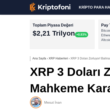
KRİPTO PARA H
Toplam Piyasa Değeri
Pay 
Bitcoi
$2,21 Trilyon
+0.93%
Ether
Altcoi
Ana Sayfa
›
XRP Haberleri
›
XRP 3 Doları Zorluyor! Balin
XRP 3 Doları Z
Mahkeme Karar
Mesut İnan