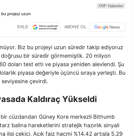
XRP Haberleri
EKLE
ABONE OL
yor. Biz bu projeyi uzun süredir takip ediyoruz
i doğrusu bir süredir görmemiştik. 20 milyon
60 doları test etti ve piyasa yeniden alevlendi. Şu
olarlık piyasa değeriyle üçüncü sıraya yerleşti. Bu
 seviyesine çevirdi.
yasada Kaldıraç Yükseldi
 bir cüzdandan Güney Kore merkezli Bithumb
arz balina hareketlerini stratejik hazırlık sinyali
 ilgi çekici. Açık faiz hacmi %14,42 artışla 5,29