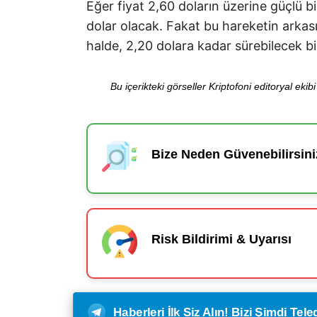
Eğer fiyat 2,60 doların üzerine güçlü b
dolar olacak. Fakat bu hareketin arkas
halde, 2,20 dolara kadar sürebilecek bi
Bu içerikteki görseller Kriptofoni editoryal ek
Bize Neden Güvenebilirsini
Risk Bildirimi & Uyarısı
Haberleri İlk Siz Alın! Bizi Şimdi Te