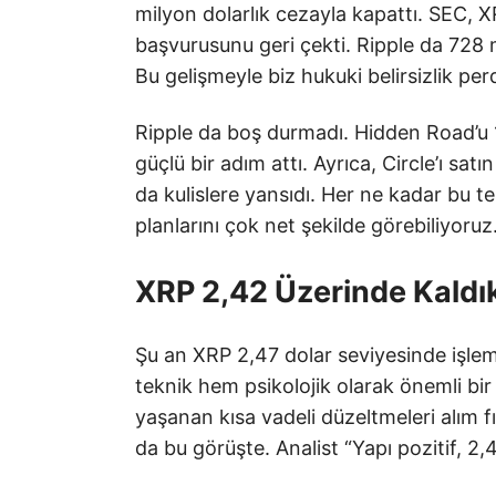
milyon dolarlık cezayla kapattı. SEC, X
başvurusunu geri çekti. Ripple da 728 m
Bu gelişmeyle biz hukuki belirsizlik pe
Ripple da boş durmadı. Hidden Road’u 1
güçlü bir adım attı. Ayrıca, Circle’ı sat
da kulislere yansıdı. Her ne kadar bu te
planlarını çok net şekilde görebiliyoruz
XRP 2,42 Üzerinde Kald
Şu an XRP 2,47 dolar seviyesinde işlem
teknik hem psikolojik olarak önemli bir
yaşanan kısa vadeli düzeltmeleri alım 
da bu görüşte. Analist “Yapı pozitif, 2,4