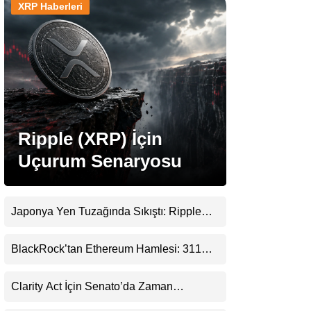
XRP Haberleri
Stablecoin Haberleri
Facebook
Ripple (XRP) İçin
Uçurum Senaryosu
Instagram
Youtube
Japonya Yen Tuzağında Sıkıştı: Ripple
(XRP) Üçüncü Yol Olabilir mi?
TikTok
BlackRock’tan Ethereum Hamlesi: 311
Milyar Dolarlık Nakit Serisi Zincire Taşındı
Pinterest
Clarity Act İçin Senato’da Zaman
Daralıyor