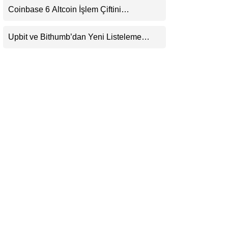
Coinbase 6 Altcoin İşlem Çiftini
LinkedIn
Durduracak
Upbit ve Bithumb’dan Yeni Listeleme
Telegram
Hamlesi: HOME, META2 ve USDG
Geliyor