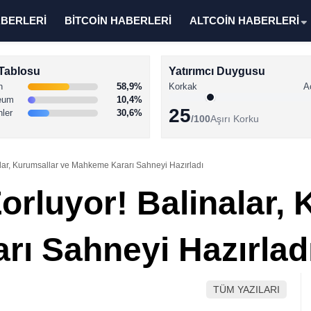
ABERLERİ
BİTCOİN HABERLERİ
ALTCOİN HABERLERİ
Tablosu
Yatırımcı Duygusu
n
58,9%
Korkak
A
eum
10,4%
25
nler
30,6%
/100
Aşırı Korku
alar, Kurumsallar ve Mahkeme Kararı Sahneyi Hazırladı
orluyor! Balinalar,
ı Sahneyi Hazırlad
TÜM YAZILARI