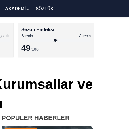
AKADEMİ
SÖZLÜK
Sezon Endeksi
çgözlü
Bitcoin
Altcoin
49
/100
Kripto Para Haberleri
Bitcoin Haberleri
 Kurumsallar ve
Altcoin Haberleri
Ethereum Haberleri
ı
Solana Haberleri
POPÜLER HABERLER
XRP Haberleri
Memecoin Haberleri