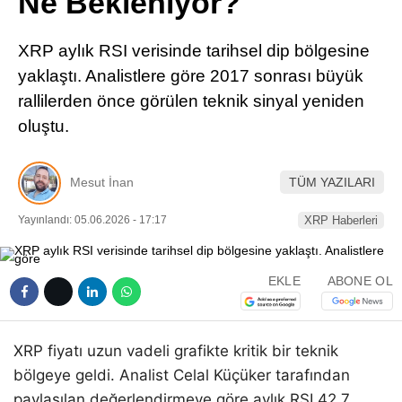
Ne Bekleniyor?
Pinterest
XRP aylık RSI verisinde tarihsel dip bölgesine
LinkedIn
yaklaştı. Analistlere göre 2017 sonrası büyük
rallilerden önce görülen teknik sinyal yeniden
Telegram
oluştu.
Mesut İnan
TÜM YAZILARI
Yayınlandı: 05.06.2026 - 17:17
XRP Haberleri
EKLE
ABONE OL
XRP fiyatı uzun vadeli grafikte kritik bir teknik
bölgeye geldi. Analist Celal Küçüker tarafından
paylaşılan değerlendirmeye göre aylık RSI 42.7