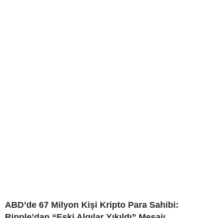
ABD’de 67 Milyon Kişi Kripto Para Sahibi:
Ripple’dan “Eski Algılar Yıkıldı” Mesajı