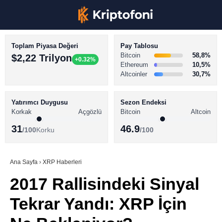
Toplam Piyasa Değeri
Pay Tablosu
Bitcoin
58,8%
$2,22 Trilyon
+0.32%
Ethereum
10,5%
Altcoinler
30,7%
KRİPTO PARA HABERLERİ
Facebook
BİTCOİN HABERLERİ
Yatırımcı Duygusu
Sezon Endeksi
Korkak
Açgözlü
Bitcoin
Altcoin
ALTCOİN HABERLERİ
31
46.9
/100
Korku
/100
AKADEMİ
Instagram
SÖZLÜK
Ana Sayfa
›
XRP Haberleri
2017 Rallisindeki Sinyal
Youtube
Tekrar Yandı: XRP İçin
TikTok