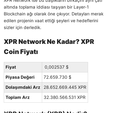
XPR Network ise bu başlıkların birkaçını aynı çatı
altında toplama iddiası taşıyan bir Layer-1
Blockchain ağı olarak öne çıkıyor. Detayları merak
edilen projenin vaat ettiği şeyleri ve hedeflerini
sizler için derledik.
XPR Network Ne Kadar? XPR
Coin Fiyatı
Fiyat
0,002537
$
Piyasa Değeri
72.659.730
$
Dolaşımdaki Arz
28.652.669.445 XPR
Toplam Arz
32.380.566.531 XPR