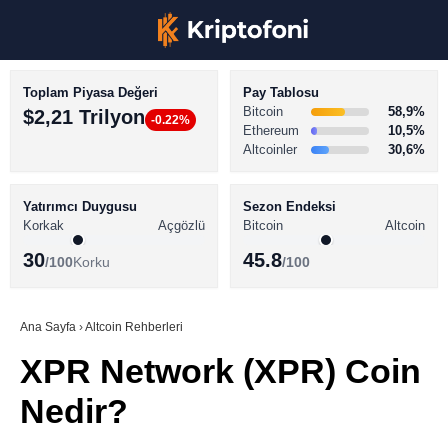
Toplam Piyasa Değeri
Pay Tablosu
Bitcoin
58,9%
$2,21 Trilyon
-0.22%
Ethereum
10,5%
Altcoinler
30,6%
KRİPTO PARA HABERLERİ
Facebook
BİTCOİN HABERLERİ
Yatırımcı Duygusu
Sezon Endeksi
Korkak
Açgözlü
Bitcoin
Altcoin
ALTCOİN HABERLERİ
30
45.8
/100
Korku
/100
AKADEMİ
Instagram
SÖZLÜK
Ana Sayfa
›
Altcoin Rehberleri
XPR Network (XPR) Coin
Youtube
Nedir?
TikTok