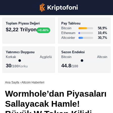
Toplam Piyasa Değeri
Pay Tablosu
Bitcoin
58,9%
$2,22 Trilyon
+0.46%
Ethereum
10,4%
Altcoinler
30,7%
KRİPTO PARA HABERLERİ
Facebook
BİTCOİN HABERLERİ
Yatırımcı Duygusu
Sezon Endeksi
Korkak
Açgözlü
Bitcoin
Altcoin
ALTCOİN HABERLERİ
30
44.8
/100
Korku
/100
AKADEMİ
Instagram
SÖZLÜK
Ana Sayfa
›
Altcoin Haberleri
Wormhole’dan Piyasaları
Youtube
Sallayacak Hamle!
TikTok