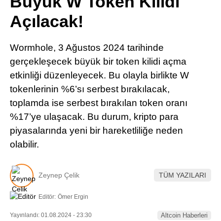
Büyük W Token Kilidi
Pinterest
Açılacak!
LinkedIn
Wormhole, 3 Ağustos 2024 tarihinde
gerçekleşecek büyük bir token kilidi açma
Telegram
etkinliği düzenleyecek. Bu olayla birlikte W
tokenlerinin %6’sı serbest bırakılacak,
toplamda ise serbest bırakılan token oranı
%17’ye ulaşacak. Bu durum, kripto para
piyasalarında yeni bir hareketliliğe neden
olabilir.
Zeynep Çelik
TÜM YAZILARI
Editör:
Ömer Ergin
Yayınlandı: 01.08.2024 - 23:30
Altcoin Haberleri