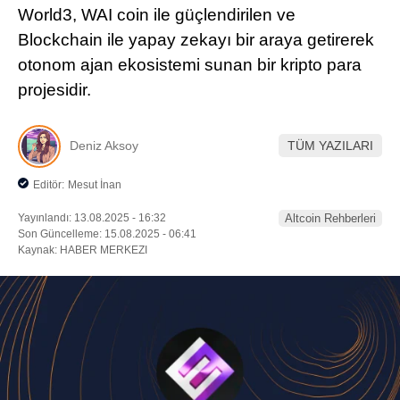
World3, WAI coin ile güçlendirilen ve
Pinterest
Blockchain ile yapay zekayı bir araya getirerek
otonom ajan ekosistemi sunan bir kripto para
LinkedIn
projesidir.
Telegram
Deniz Aksoy
TÜM YAZILARI
Editör:
Mesut İnan
Yayınlandı: 13.08.2025 - 16:32
Altcoin Rehberleri
Son Güncelleme: 15.08.2025 - 06:41
Kaynak: HABER MERKEZI