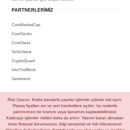
PARTNERLERIMIZ
CoinMarketCap
CoinGecko
CoinGlass
SoSoValue
CryptoQuant
IntoTheBlock
Santiment
Risk Uyarısı: Kripto paralarla yapılan işlemler yüksek risk içerir.
Piyasa fiyatları ani ve sert hareketlere açıktır; bu nedenle
yatırımınızın bir kısmını veya tamamını kaybedebilirsiniz.
Kaldıraçlı işlemler riskleri daha da artırır. Yatırım kararı almadan
önce finansal durumunuzu, bilgi seviyenizi ve risk toleransınızı
dikkatlice değerlendiriniz. Kriptofoni’de yer alan veriler ve içerikler