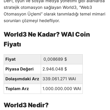
DeFi, oyun ve sosyal medya yönetimi gibi alanlarda
stratejik otomasyon sağlayan World3, “Web3
Otomasyon Üçlemi” olarak tanımladığı temel mimari
sorunları çözmeyi hedefliyor.
World3 Ne Kadar? WAI Coin
Fiyatı
Fiyat
0,008689
$
Piyasa Değeri
2.946.048
$
Dolaşımdaki Arz
339.061.271 WAI
Toplam Arz
1.000.000.000 WAI
World3 Nedir?