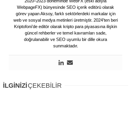
2020–2023 döneminde WebFX (eski adıyla
WebpageFX) bünyesinde SEO içerik editörü olarak
görev yapan Aksoy, farklı sektörlerdeki markalar için
web ve sosyal medya metinleri üretmiştir. 2024’ten beri
Kriptofoni’de editör olarak kripto para piyasasına ilişkin
güncel rehberler ve temel kavramları sade,
doğrulanabilir ve SEO uyumlu bir dille okura
sunmaktadır.
İLGİNİZİ
ÇEKEBİLİR