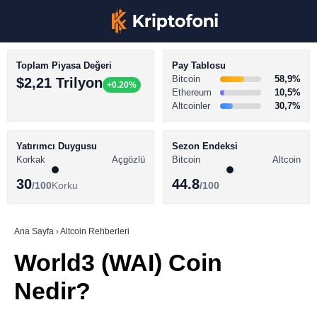
Toplam Piyasa Değeri
Pay Tablosu
Bitcoin
58,9%
$2,21 Trilyon
+0.20%
Ethereum
10,5%
Altcoinler
30,7%
KRİPTO PARA HABERLERİ
Facebook
BİTCOİN HABERLERİ
Yatırımcı Duygusu
Sezon Endeksi
Korkak
Açgözlü
Bitcoin
Altcoin
ALTCOİN HABERLERİ
30
44.8
/100
Korku
/100
AKADEMİ
Instagram
SÖZLÜK
Ana Sayfa
›
Altcoin Rehberleri
World3 (WAI) Coin
Youtube
Nedir?
TikTok