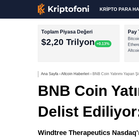
KRİPTO PARA H
Toplam Piyasa Değeri
Pay 
Bitcoi
$2,20 Trilyon
+0.13%
Ether
Altcoi
Ana Sayfa
›
Altcoin Haberleri
›
BNB Coin Yatırımı Yapan Şirk
BNB Coin Yatı
Delist Ediliyor
Windtree Therapeutics Nasdaq’ın