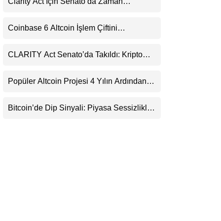
Clarity Act İçin Senato’da Zaman
LinkedIn
Daralıyor
Coinbase 6 Altcoin İşlem Çiftini
Telegram
Durduracak
CLARITY Act Senato’da Takıldı: Kripto
Para Piyasası 2027’yi Fiyatlıyor
Popüler Altcoin Projesi 4 Yılın Ardından
Kapanıyor: Kullanıcılara 21 Ağustos
Uyarısı
Bitcoin’de Dip Sinyali: Piyasa Sessizlikle
Sıkışıyor