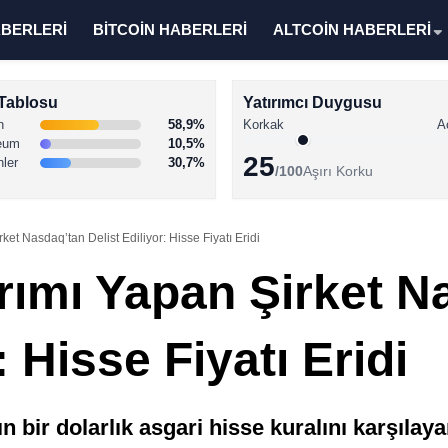
ABERLERİ
BİTCOİN HABERLERİ
ALTCOİN HABERLERİ
Tablosu
Yatırımcı Duygusu
n
58,9%
Korkak
A
eum
10,5%
25
nler
30,7%
/100
Aşırı Korku
et Nasdaq’tan Delist Ediliyor: Hisse Fiyatı Eridi
rımı Yapan Şirket N
: Hisse Fiyatı Eridi
 bir dolarlık asgari hisse kuralını karşılay