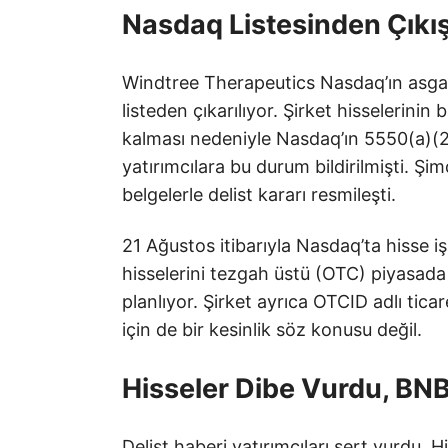
Nasdaq Listesinden Çıkış
Windtree Therapeutics Nasdaq’ın asgari h
listeden çıkarılıyor. Şirket hisselerinin
kalması nedeniyle Nasdaq’ın 5550(a)(2) 
yatırımcılara bu durum bildirilmişti. Ş
belgelerle delist kararı resmileşti.
21 Ağustos itibarıyla Nasdaq’ta hisse 
hisselerini tezgah üstü (OTC) piyasad
planlıyor. Şirket ayrıca OTCID adlı tic
için de bir kesinlik söz konusu değil.
Hisseler Dibe Vurdu, BN
Delist haberi yatırımcıları sert vurdu.