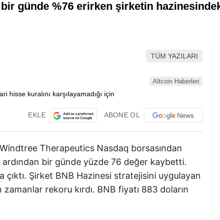
 bir günde %76 erirken şirketin hazinesindeki
TÜM YAZILARI
Altcoin Haberleri
EKLE
ABONE OL
sı Windtree Therapeutics Nasdaq borsasından
rın ardından bir günde yüzde 76 değer kaybetti.
a çıktı. Şirket BNB Hazinesi stratejisini uygulayan
 zamanlar rekoru kırdı. BNB fiyatı 883 doların