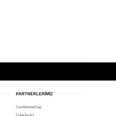
PARTNERLERIMIZ
CoinMarketCap
CoinGecko