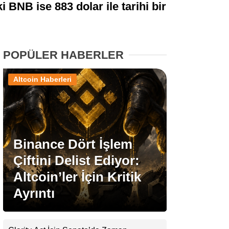
 BNB ise 883 dolar ile tarihi bir
Stablecoin Haberleri
POPÜLER HABERLER
Facebook
Altcoin Haberleri
Instagram
Binance Dört İşlem
Youtube
Çiftini Delist Ediyor:
Altcoin’ler İçin Kritik
TikTok
Ayrıntı
Pinterest