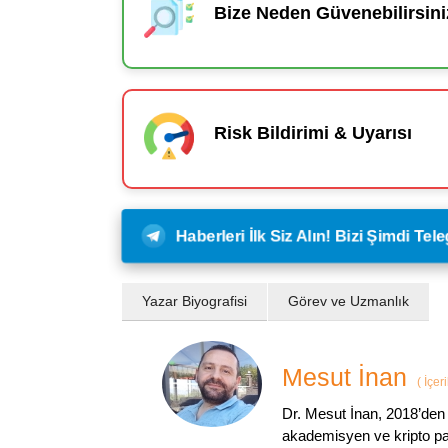
Bize Neden Güvenebilirsini
Risk Bildirimi & Uyarısı
Haberleri İlk Siz Alın! Bizi Şimdi Te
Yazar Biyografisi
Görev ve Uzmanlık
Mesut İnan
(
İçer
Dr. Mesut İnan, 2018’den 
akademisyen ve kripto par