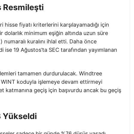
 Resmileşti
isse fiyatı kriterlerini karşılayamadığı için
 bir dolarlık minimum eşiğin altında uzun süre
numaralı kuralını ihlal etti. Daha önce
imdi ise 19 Ağustos’ta SEC tarafından yayımlanan
işlemleri tamamen durdurulacak. Windtree
a WINT koduyla işlemeye devam ettirmeyi
aret katmanına geçiş için başvurdu ancak bu geçiş
B Yükseldi
 Hisseler sadece bir günde %76 düşüş yaşadı.