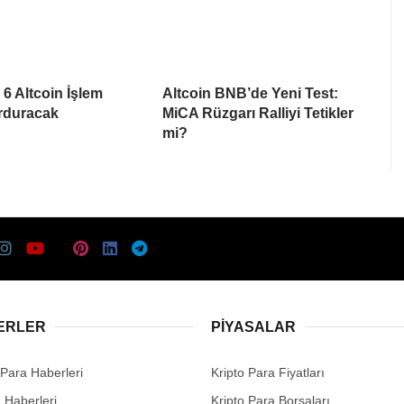
6 Altcoin İşlem
Altcoin BNB’de Yeni Test:
urduracak
MiCA Rüzgarı Ralliyi Tetikler
mi?
ERLER
PIYASALAR
 Para Haberleri
Kripto Para Fiyatları
n Haberleri
Kripto Para Borsaları