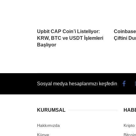
Upbit CAP Coin’i Listeliyor:
Coinbase 
KRW, BTC ve USDT İşlemleri
Çiftini D
Başlıyor
Sosyal medya hesaplarımızı keşfedin
KURUMSAL
HAB
Hakkımızda
Kripto
Künye
Bitcoi