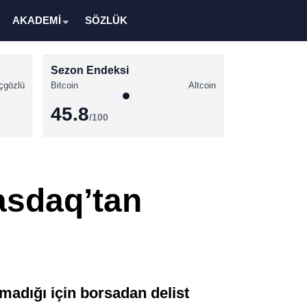
AKADEMİ
SÖZLÜK
Sezon Endeksi
çgözlü
Bitcoin
Altcoin
45.8
/100
Kripto Para Haberleri
Bitcoin Haberleri
asdaq’tan
Altcoin Haberleri
Ethereum Haberleri
Solana Haberleri
XRP Haberleri
amadığı için borsadan delist
Memecoin Haberleri