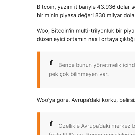
Bitcoin, yazım itibariyle 43.936 dolar 
biriminin piyasa değeri 830 milyar dola
Woo, Bitcoin’in multi-trilyonluk bir piy
düzenleyici ortamın nasıl ortaya çıktığ
Bence bunun yönetmelik içinde 
pek çok bilinmeyen var.
Woo’ya göre, Avrupa’daki korku, belirsi
Özellikle Avrupa’daki merkez 
fazla FUD var. Bunun meseleleri 