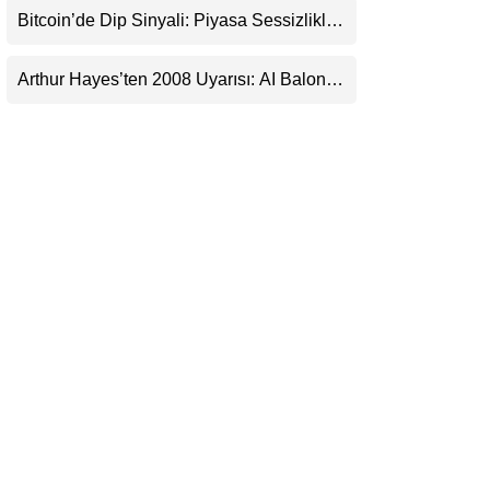
Bitcoin’de Dip Sinyali: Piyasa Sessizlikle
LinkedIn
Sıkışıyor
Arthur Hayes’ten 2008 Uyarısı: AI Balonu
Telegram
Bitcoin’i Nasıl Besleyebilir?