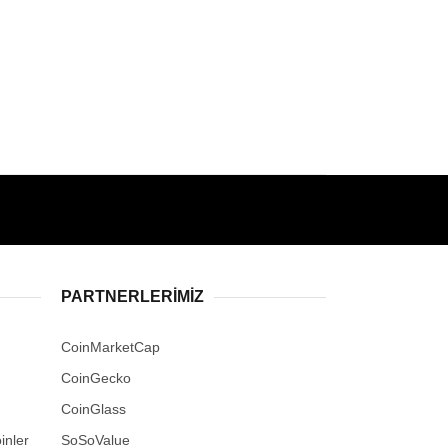
PARTNERLERIMIZ
CoinMarketCap
CoinGecko
CoinGlass
inler
SoSoValue