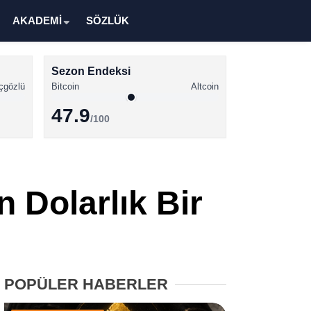
AKADEMİ
SÖZLÜK
Sezon Endeksi
çgözlü
Bitcoin
Altcoin
47.9
/100
Kripto Para Haberleri
Bitcoin Haberleri
n Dolarlık Bir
Altcoin Haberleri
Ethereum Haberleri
Solana Haberleri
POPÜLER HABERLER
XRP Haberleri
Memecoin Haberleri