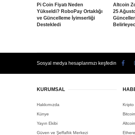
Pi Coin Fiyatı Neden
Altcoin Z
Yükseldi? RoboPay Ortaklığı
25 Ağusto
ve Güncelleme İyimserliği
Güncellem
Destekledi
Belirleye
Sosyal medya hesaplarımızı keşfedin
KURUMSAL
HAB
Hakkımızda
Kripto
Künye
Bitcoi
Yayın Ekibi
Altcoi
Güven ve Şeffaflık Merkezi
Ether