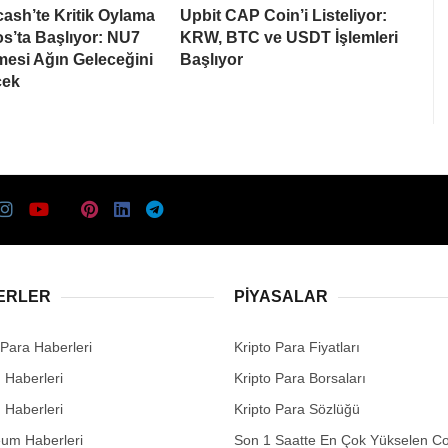
cash’te Kritik Oylama
Upbit CAP Coin’i Listeliyor:
s’ta Başlıyor: NU7
KRW, BTC ve USDT İşlemleri
esi Ağın Geleceğini
Başlıyor
cek
ERLER
PIYASALAR
 Para Haberleri
Kripto Para Fiyatları
n Haberleri
Kripto Para Borsaları
n Haberleri
Kripto Para Sözlüğü
eum Haberleri
Son 1 Saatte En Çok Yükselen Co