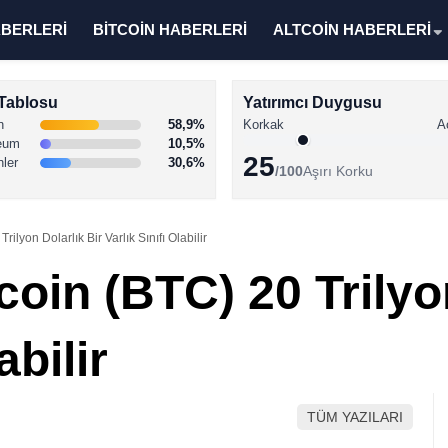
ABERLERİ
BİTCOİN HABERLERİ
ALTCOİN HABERLERİ
Tablosu
Yatırımcı Duygusu
n
58,9%
Korkak
A
eum
10,5%
25
nler
30,6%
/100
Aşırı Korku
rilyon Dolarlık Bir Varlık Sınıfı Olabilir
coin (BTC) 20 Trilyo
abilir
TÜM YAZILARI