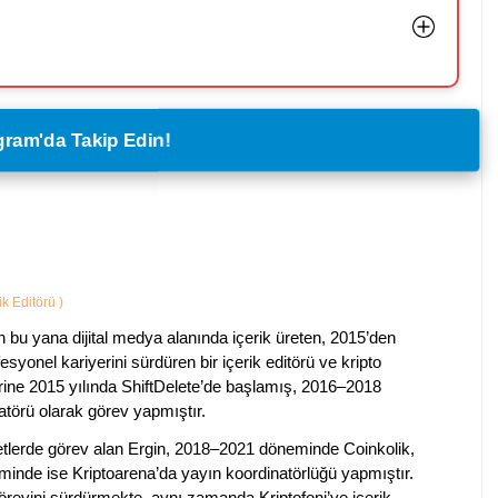
legram'da Takip Edin!
ik Editörü
)
 bu yana dijital medya alanında içerik üreten, 2015’den
esyonel kariyerini sürdüren bir içerik editörü ve kripto
erine 2015 yılında ShiftDelete’de başlamış, 2016–2018
natörü olarak görev yapmıştır.
rketlerde görev alan Ergin, 2018–2021 döneminde Coinkolik,
nde ise Kriptoarena’da yayın koordinatörlüğü yapmıştır.
evini sürdürmekte, aynı zamanda Kriptofoni’ye içerik