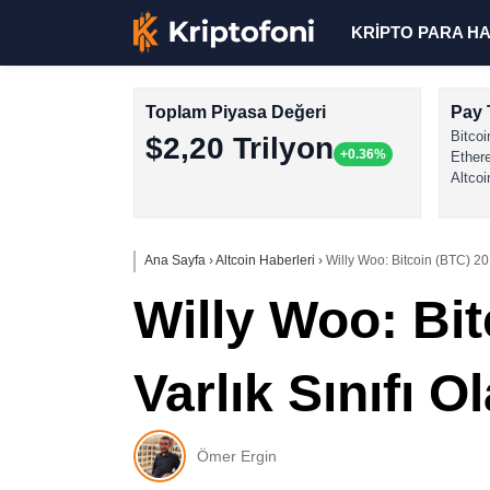
KRİPTO PARA H
Toplam Piyasa Değeri
Pay 
Bitcoi
$2,20 Trilyon
+0.36%
Ether
Altcoi
Ana Sayfa
›
Altcoin Haberleri
›
Willy Woo: Bitcoin (BTC) 20 T
Willy Woo: Bit
Varlık Sınıfı Ol
Ömer Ergin