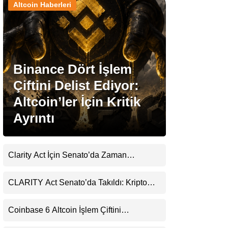
Altcoin Haberleri
Stablecoin Haberleri
Binance Dört İşlem
Facebook
Çiftini Delist Ediyor:
Altcoin’ler İçin Kritik
Ayrıntı
Instagram
Youtube
Clarity Act İçin Senato’da Zaman
Daralıyor
TikTok
CLARITY Act Senato’da Takıldı: Kripto
Para Piyasası 2027’yi Fiyatlıyor
Pinterest
Coinbase 6 Altcoin İşlem Çiftini
Durduracak