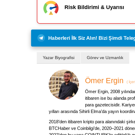
Risk Bildirimi & Uyarısı
Haberleri İlk Siz Alın! Bizi Şimdi Te
Yazar Biyografisi
Görev ve Uzmanlık
Ömer Ergin
(
İçer
Ömer Ergin, 2008 yılından
itibaren ise bu alanda prof
para gazetecisidir. Kariy
yılları arasında Sihirli Elma’da yayın koordi
2018’den itibaren kripto para alanındaki şi
BTCHaber ve Coinbilgi’de, 2020–2021 dönemi
2022’den bu yana COINTURK’te editörlük gör