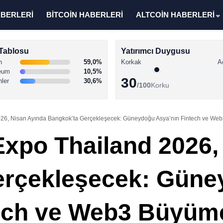
ABERLERİ
BİTCOİN HABERLERİ
ALTCOİN HABERLERİ
Tablosu
Yatırımcı Duygusu
n
59,0%
Korkak
A
eum
10,5%
30
nler
30,6%
/100
Korku
026, Nisan Ayında Bangkok’ta Gerçekleşecek: Güneydoğu Asya’nın Fintech ve W
Expo Thailand 2026,
erçekleşecek: Gün
tech ve Web3 Büyüm