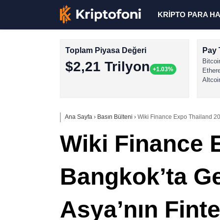
KRİPTO PARA H
Toplam Piyasa Değeri
Pay 
Bitcoi
$2,21 Trilyon
+1.03%
Ether
Altcoi
Ana Sayfa
›
Basın Bülteni
›
Wiki Finance Expo Thailand 2
Wiki Finance 
Bangkok’ta G
Asya’nın Fin