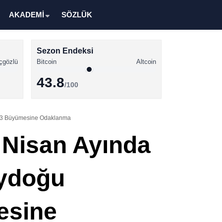
AKADEMİ
SÖZLÜK
Sezon Endeksi
çgözlü
Bitcoin
Altcoin
43.8
/100
Kripto Para Haberleri
eb3 Büyümesine Odaklanma
Bitcoin Haberleri
 Nisan Ayında
Altcoin Haberleri
Ethereum Haberleri
eydoğu
Solana Haberleri
XRP Haberleri
esine
Memecoin Haberleri