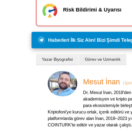
Risk Bildirimi & Uyarısı
Haberleri İlk Siz Alın! Bizi Şimdi Te
Yazar Biyografisi
Görev ve Uzmanlık
Mesut İnan
(
İçer
Dr. Mesut İnan, 2018’den 
akademisyen ve kripto par
para ekosistemiyle birleşt
Kriptofoni’ye kurucu ortak, içerik editörü ve
platformlarda görev alan İnan, 2018–2023 yı
COINTURK’te editör ve yazar olarak çalıştı.