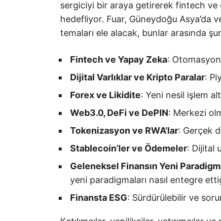
sergiciyi bir araya getirerek fintech ve 
hedefliyor. Fuar, Güneydoğu Asya’da ve 
temaları ele alacak, bunlar arasında şun
Fintech ve Yapay Zeka
: Otomasyon 
Dijital Varlıklar ve Kripto Paralar
: Pi
Forex ve Likidite
: Yeni nesil işlem al
Web3.0, DeFi ve DePIN
: Merkezi olm
Tokenizasyon ve RWA’lar
: Gerçek dü
Stablecoin’ler ve Ödemeler
: Dijita
Geleneksel Finansın Yeni Paradig
yeni paradigmaları nasıl entegre ettiğ
Finansta ESG
: Sürdürülebilir ve soru