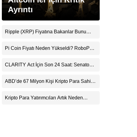
LinkedIn
Ayrıntı
Telegram
Ripple (XRP) Fiyatına Bakanlar Bunu
Kaçırıyor: Evernorth’tan Dikkat Çeken
Uyarı
Pi Coin Fiyatı Neden Yükseldi? RoboPay
Ortaklığı ve Güncelleme İyimserliği
Destekledi
CLARITY Act İçin Son 24 Saat: Senato
Matematiği Kripto Para Piyasasının
Beklentisini Bozabilir
ABD’de 67 Milyon Kişi Kripto Para Sahibi:
Ripple’dan “Eski Algılar Yıkıldı” Mesajı
Kripto Para Yatırımcıları Artık Neden
Evlerinde Hedef Alınıyor?