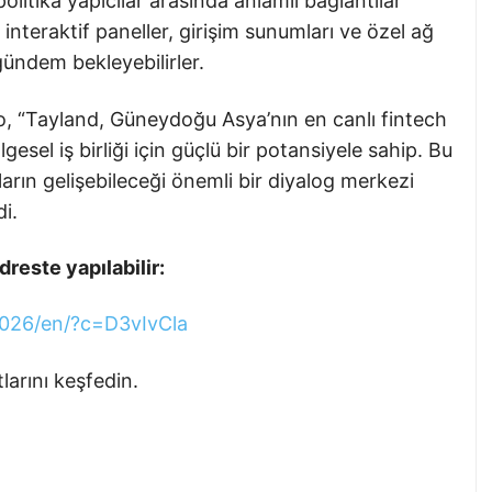
e politika yapıcılar arasında anlamlı bağlantılar
interaktif paneller, girişim sunumları ve özel ağ
gündem bekleyebilirler.
, “Tayland, Güneydoğu Asya’nın en canlı fintech
gesel iş birliği için güçlü bir potansiyele sahip. Bu
kların gelişebileceği önemli bir diyalog merkezi
i.
dreste yapılabilir:
2026/en/?c=D3vIvCla
larını keşfedin.