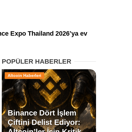
Stablecoin Haberleri
nce Expo Thailand 2026’ya ev
Facebook
POPÜLER HABERLER
Instagram
Altcoin Haberleri
Youtube
TikTok
Binance Dört İşlem
Çiftini Delist Ediyor:
Pinterest
Altcoin’ler İçin Kritik