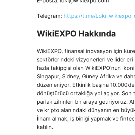
E-posta: loki@wikiexpo.com
Telegram:
https://t.me/Loki_wikiexpo
WikiEXPO Hakkında
WikiEXPO, finansal inovasyon için küres
sektörlerindeki vizyonerleri ve liderler
fazla takipçisi olan WikiEXPO’nun ikon
Singapur, Sidney, Güney Afrika ve daha
düzenleniyor. Etkinlik başına 10.000’den
dönüştürücü ortaklığa yol açıyor. Son t
parlak zihinleri bir araya getiriyoruz. A
ve kripto alanındaki dünyanın en büyük v
İlham almak, iş birliği yapmak ve finte
katılın.