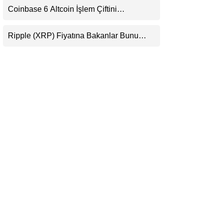
Coinbase 6 Altcoin İşlem Çiftini
LinkedIn
Durduracak
Ripple (XRP) Fiyatına Bakanlar Bunu
Telegram
Kaçırıyor: Evernorth’tan Dikkat Çeken
Uyarı