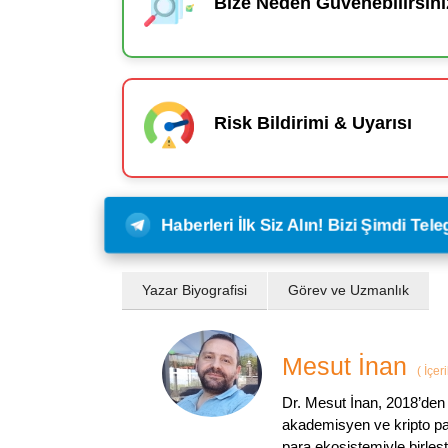
Bize Neden Güvenebilirsini
Risk Bildirimi & Uyarısı
Haberleri İlk Siz Alın! Bizi Şimdi Te
Yazar Biyografisi
Görev ve Uzmanlık
Mesut İnan
(
İçer
Dr. Mesut İnan, 2018’den 
akademisyen ve kripto par
para ekosistemiyle birleşt