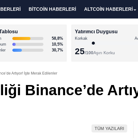
ABERLERİ
BİTCOİN HABERLERİ
ALTCOİN HABERLERİ
Tablosu
Yatırımcı Duygusu
n
58,8%
Korkak
A
eum
10,5%
25
nler
30,7%
/100
Aşırı Korku
ce’de Artıyor! İşte Merak Edilenler
iği Binance’de Artı
TÜM YAZILARI