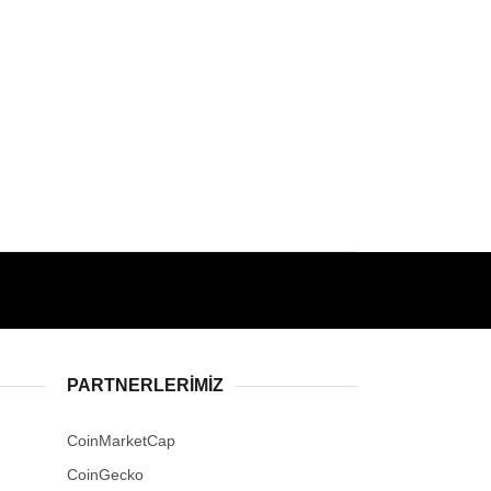
PARTNERLERIMIZ
CoinMarketCap
CoinGecko