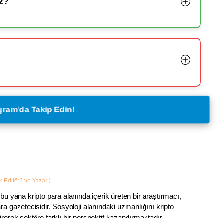
z?
legram'da Takip Edin!
ik Editörü ve Yazar
)
bu yana kripto para alanında içerik üreten bir araştırmacı,
a gazetecisidir. Sosyoloji alanındaki uzmanlığını kripto
irerek sektöre farklı bir perspektif kazandırmaktadır.