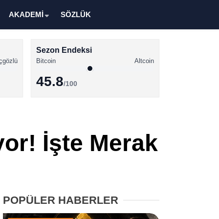
AKADEMİ
SÖZLÜK
Sezon Endeksi
çgözlü
Bitcoin
Altcoin
45.8
/100
Kripto Para Haberleri
Bitcoin Haberleri
yor! İşte Merak
Altcoin Haberleri
Ethereum Haberleri
Solana Haberleri
POPÜLER HABERLER
XRP Haberleri
Memecoin Haberleri