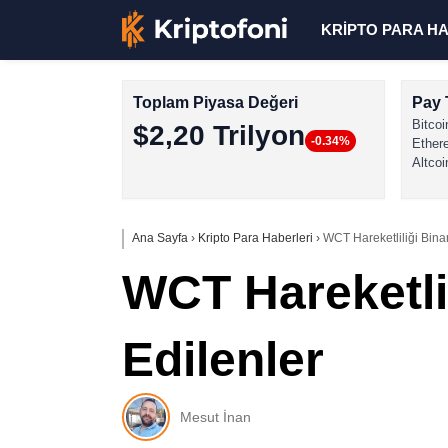
KRİPTO PARA H
Toplam Piyasa Değeri
Pay 
Bitcoi
$2,20 Trilyon
-0.34%
Ether
Altcoi
Ana Sayfa
›
Kripto Para Haberleri
›
WCT Hareketliliği Binan
WCT Hareketlil
Edilenler
Mesut İnan