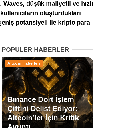
. Waves, düşük maliyetli ve hızlı
Stablecoin Haberleri
ullanıcıların oluşturdukları
eniş potansiyeli ile kripto para
Facebook
POPÜLER HABERLER
Altcoin Haberleri
Instagram
Youtube
Binance Dört İşlem
TikTok
Çiftini Delist Ediyor:
Altcoin’ler İçin Kritik
Pinterest
Ayrıntı