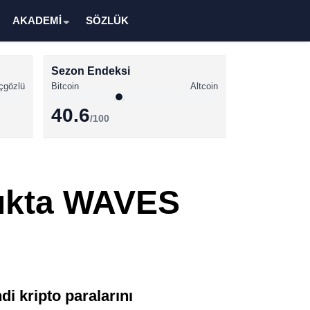
AKADEMİ
SÖZLÜK
Sezon Endeksi
çgözlü
Bitcoin
Altcoin
40.6
/100
Kripto Para Haberleri
Bitcoin Haberleri
şlıkta WAVES
Altcoin Haberleri
Ethereum Haberleri
Solana Haberleri
XRP Haberleri
i kripto paralarını
Memecoin Haberleri