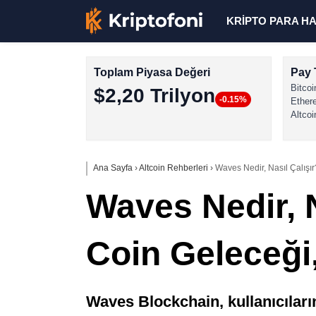
KRİPTO PARA H
Toplam Piyasa Değeri
Pay 
Bitcoi
$2,20 Trilyon
-0.15%
Ether
Altcoi
Ana Sayfa
›
Altcoin Rehberleri
›
Waves Nedir, Nasıl Çalışı
Waves Nedir, 
Coin Geleceği
Waves Blockchain, kullanıcılar