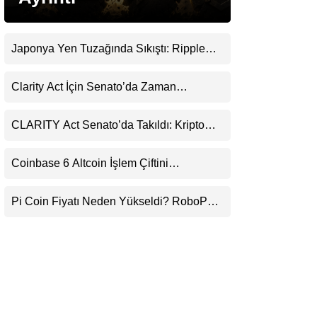
LinkedIn
Japonya Yen Tuzağında Sıkıştı: Ripple
Telegram
(XRP) Üçüncü Yol Olabilir mi?
Clarity Act İçin Senato’da Zaman
Daralıyor
CLARITY Act Senato’da Takıldı: Kripto
Para Piyasası 2027’yi Fiyatlıyor
Coinbase 6 Altcoin İşlem Çiftini
Durduracak
Pi Coin Fiyatı Neden Yükseldi? RoboPay
Ortaklığı ve Güncelleme İyimserliği
Destekledi