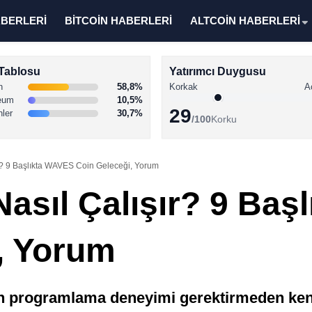
ABERLERİ
BİTCOİN HABERLERİ
ALTCOİN HABERLERİ
Tablosu
Yatırımcı Duygusu
n
58,8%
Korkak
A
eum
10,5%
29
nler
30,7%
/100
Korku
r? 9 Başlıkta WAVES Coin Geleceği, Yorum
Nasıl Çalışır? 9 Ba
, Yorum
ın programlama deneyimi gerektirmeden kend