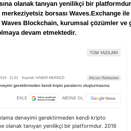
na olanak tanıyan yenilikçi bir platformdur
 merkeziyetsiz borsası Waves.Exchange ile k
rır. Waves Blockchain, kurumsal çözümler ve g
olmaya devam etmektedir.
TÜM YAZILARI
024 - 11:02
Kaynak: HABER MERKEZI
Altcoin Rehberleri
EKLE
ABONE OL
mlama deneyimi gerektirmeden kendi kripto
e olanak tanıyan yenilikçi bir platformdur. 2016