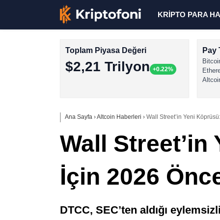
KRİPTO PARA H
Toplam Piyasa Değeri
Pay 
Bitcoi
$2,21 Trilyon
+0.22%
Ether
Altcoi
Ana Sayfa
›
Altcoin Haberleri
›
Wall Street’in Yeni Köprüsü
Wall Street’in
İçin 2026 Önc
DTCC, SEC’ten aldığı eylemsizlik