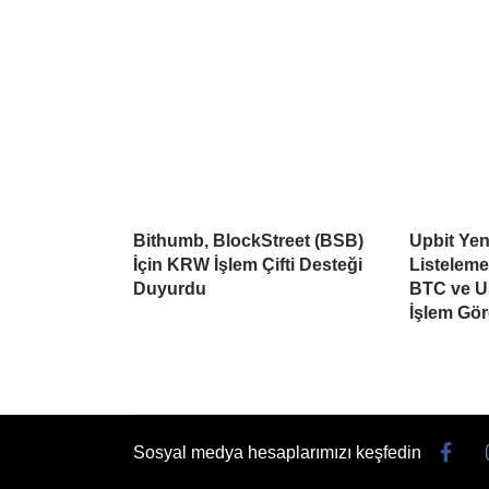
Bithumb, BlockStreet (BSB)
Upbit Yen
İçin KRW İşlem Çifti Desteği
Listelem
Duyurdu
BTC ve U
İşlem Gö
Sosyal medya hesaplarımızı keşfedin