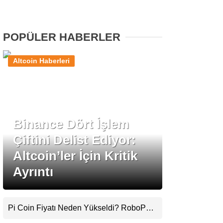
Stablecoin Haberleri
POPÜLER HABERLER
Altcoin Haberleri
Facebook
Binance Dört İşlem
Instagram
Çiftini Delist Ediyor:
Youtube
Altcoin’ler İçin Kritik
Ayrıntı
TikTok
Pinterest
Pi Coin Fiyatı Neden Yükseldi? RoboPay
Ortaklığı ve Güncelleme İyimserliği