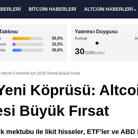
ABERLERİ
BİTCOİN HABERLERİ
ALTCOİN HABERLERİ
Tablosu
Yatırımcı Duygusu
n
59,0%
Korkak
A
eum
10,5%
30
nler
30,6%
/100
Korku
: Altcoin Chainlink İçin 2026 Öncesi Büyük Fırsat
 Yeni Köprüsü: Altco
esi Büyük Fırsat
 mektubu ile likit hisseler, ETF’ler ve ABD Ha