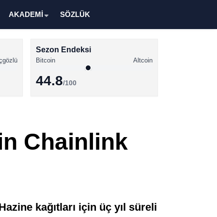
AKADEMİ
SÖZLÜK
Sezon Endeksi
çgözlü
Bitcoin
Altcoin
44.8
/100
Kripto Para Haberleri
Bitcoin Haberleri
in Chainlink
Altcoin Haberleri
Ethereum Haberleri
Solana Haberleri
XRP Haberleri
zine kağıtları için üç yıl süreli
Memecoin Haberleri