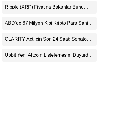
Destekledi
LinkedIn
Ripple (XRP) Fiyatına Bakanlar Bunu
Kaçırıyor: Evernorth’tan Dikkat Çeken
Uyarı
Telegram
ABD’de 67 Milyon Kişi Kripto Para Sahibi:
Ripple’dan “Eski Algılar Yıkıldı” Mesajı
CLARITY Act İçin Son 24 Saat: Senato
Matematiği Kripto Para Piyasasının
Beklentisini Bozabilir
Upbit Yeni Altcoin Listelemesini Duyurdu:
KRW, BTC ve USDT Paritelerinde İşlem
Görecek