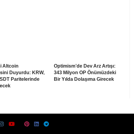
i Altcoin
Optimism’de Dev Arz Artışı:
esini Duyurdu: KRW,
343 Milyon OP Önümüzdeki
SDT Paritelerinde
Bir Yılda Dolaşıma Girecek
recek