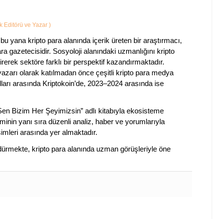
ik Editörü ve Yazar
)
bu yana kripto para alanında içerik üreten bir araştırmacı,
a gazetecisidir. Sosyoloji alanındaki uzmanlığını kripto
irerek sektöre farklı bir perspektif kazandırmaktadır.
 yazarı olarak katılmadan önce çeşitli kripto para medya
lları arasında Kriptokoin’de, 2023–2024 arasında ise
 Sen Bizim Her Şeyimizsin” adlı kitabıyla ekosisteme
iminin yanı sıra düzenli analiz, haber ve yorumlarıyla
isimleri arasında yer almaktadır.
sürdürmekte, kripto para alanında uzman görüşleriyle öne