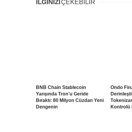
İLGİNİZİ
ÇEKEBİLİR
BNB Chain Stablecoin
Ondo Fina
Yarışında Tron’u Geride
Derinleşti
Bıraktı: 80 Milyon Cüzdan Yeni
Tokeniza
Dengenin
Kontrolü