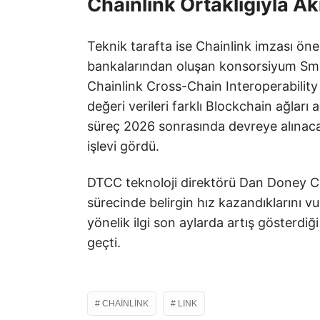
Chainlink Ortaklığıyla Ak
Teknik tarafta ise Chainlink imzası ön
bankalarından oluşan konsorsiyum Smar
Chainlink Cross-Chain Interoperability P
değeri verileri farklı Blockchain ağları
süreç 2026 sonrasında devreye alınacak
işlevi gördü.
DTCC teknoloji direktörü Dan Doney Cha
sürecinde belirgin hız kazandıklarını vu
yönelik ilgi son aylarda artış gösterdiği
geçti.
CHAINLINK
LINK