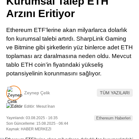
Kurumsal Talep ETH
Pinterest
Arzını Eritiyor
LinkedIn
Ethereum ETF’lerine akan milyarlarca dolarlık
fon kurumsal talebi artırdı. SharpLink Gaming
Telegram
ve Bitmine gibi şirketlerin yüz binlerce adet ETH
toplaması arz daralmasına neden oldu. Mevcut
tablo ETH coin’in fiyatındaki yükseliş
potansiyelinin korunmasını sağlıyor.
Zeynep Çelik
TÜM YAZILARI
Editör:
Mesut İnan
Yayınlandı: 03.08.2025 - 16:35
Ethereum Haberleri
Son Güncelleme: 15.08.2025 - 06:44
Kaynak: HABER MERKEZI