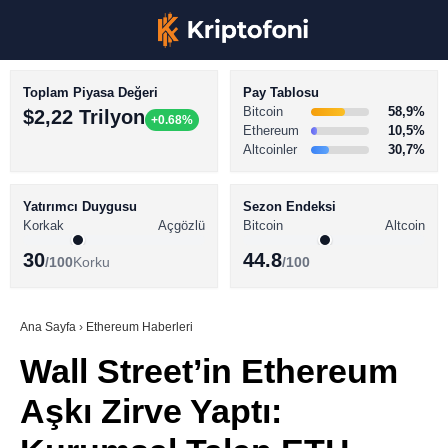
Toplam Piyasa Değeri
Pay Tablosu
Bitcoin
58,9%
$2,22 Trilyon
+0.68%
Ethereum
10,5%
Altcoinler
30,7%
KRİPTO PARA HABERLERİ
Facebook
BİTCOİN HABERLERİ
Yatırımcı Duygusu
Sezon Endeksi
Korkak
Açgözlü
Bitcoin
Altcoin
ALTCOİN HABERLERİ
30
44.8
/100
Korku
/100
AKADEMİ
Instagram
SÖZLÜK
Ana Sayfa
›
Ethereum Haberleri
Wall Street’in Ethereum
Youtube
Aşkı Zirve Yaptı:
TikTok