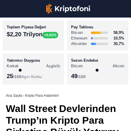
Toplam Piyasa Değeri
Pay Tablosu
Bitcoin
58,9%
$2,20 Trilyon
+0.02%
Ethereum
10,5%
Altcoinler
30,7%
KRİPTO PARA HABERLERİ
Facebook
BİTCOİN HABERLERİ
Yatırımcı Duygusu
Sezon Endeksi
Korkak
Açgözlü
Bitcoin
Altcoin
ALTCOİN HABERLERİ
25
49
/100
Aşırı Korku
/100
AKADEMİ
Instagram
SÖZLÜK
Ana Sayfa
›
Kripto Para Haberleri
Wall Street Devlerinden
Youtube
Trump’ın Kripto Para
TikTok