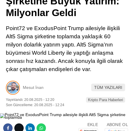
Şirketine Büyük Yatırım:
Pinterest
Milyonlar Geldi
LinkedIn
Point72 ve ExodusPoint Trump ailesiyle ilişkili
Alt5 Sigma şirketine toplamda yaklaşık 60
Telegram
milyon dolarlık yatırım yaptı. Alt5 Sigma’nın
büyümesi World Liberty ile yaptığı anlaşma
sonrası hız kazandı. Ancak konuyla ilgili olarak
çıkar çatışmaları endişeleri de var.
Mesut İnan
TÜM YAZILARI
Yayınlandı: 20.08.2025 - 12:20
Kripto Para Haberleri
Son Güncelleme: 20.08.2025 - 12:24
EKLE
ABONE OL