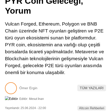
PYR Coin Geleceği,
Pinterest
Yorum
LinkedIn
Vulcan Forged, Ethereum, Polygon ve BNB
Chain üzerinde NFT oyunları geliştiren ve P2E
Telegram
türü oyun ekosistemi sunan bir platformdur.
PYR coin, ekosistemin ana varlığı olup çeşitli
borsalarda ticareti yapılmaktadır. Metaverse ve
Blockchain teknolojilerinin gelişmesiyle Vulcan
Forged, gelecekte P2E türü oyunları arasında
önemli bir konuma ulaşabilir.
Ömer Ergin
TÜM YAZILARI
Editör:
Mesut İnan
Yayınlandı: 25.06.2024 - 22:00
Altcoin Rehberleri