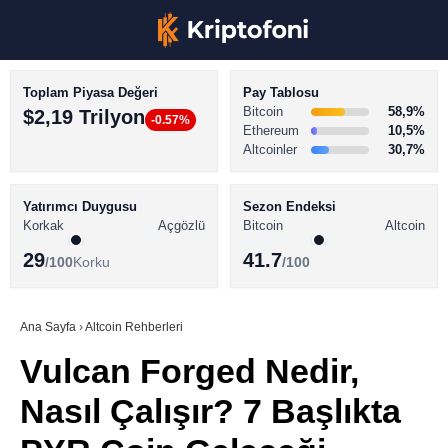
Toplam Piyasa Değeri
Pay Tablosu
Bitcoin
58,9%
$2,19 Trilyon
-0.57%
Ethereum
10,5%
Altcoinler
30,7%
KRİPTO PARA HABERLERİ
Facebook
BİTCOİN HABERLERİ
Yatırımcı Duygusu
Sezon Endeksi
Korkak
Açgözlü
Bitcoin
Altcoin
ALTCOİN HABERLERİ
29
41.7
/100
Korku
/100
AKADEMİ
Instagram
SÖZLÜK
Ana Sayfa
›
Altcoin Rehberleri
Vulcan Forged Nedir,
Youtube
Nasıl Çalışır? 7 Başlıkta
TikTok