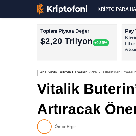
KRİPTO PARA H
Toplam Piyasa Değeri
Pay 
Bitcoi
$2,20 Trilyon
+0.25%
Ether
Altcoi
Ana Sayfa
›
Altcoin Haberleri
›
Vitalik Buterin’den Ethereum
Vitalik Buteri
Artıracak Öner
Ömer Ergin