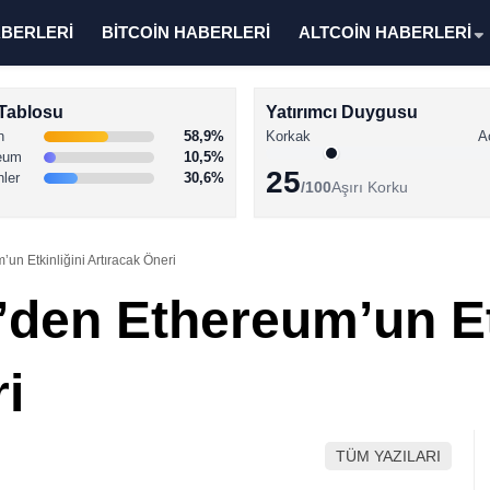
ABERLERİ
BİTCOİN HABERLERİ
ALTCOİN HABERLERİ
Tablosu
Yatırımcı Duygusu
n
58,9%
Korkak
A
eum
10,5%
25
nler
30,6%
/100
Aşırı Korku
’un Etkinliğini Artıracak Öneri
n’den Ethereum’un Et
i
TÜM YAZILARI