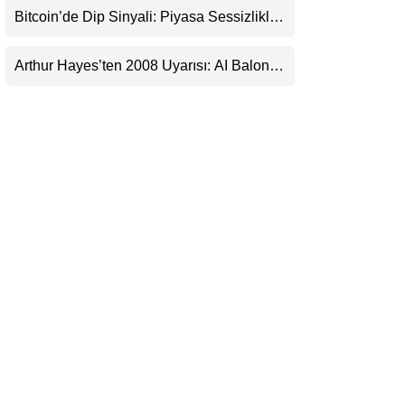
Bitcoin’de Dip Sinyali: Piyasa Sessizlikle
LinkedIn
Sıkışıyor
Arthur Hayes’ten 2008 Uyarısı: AI Balonu
Telegram
Bitcoin’i Nasıl Besleyebilir?