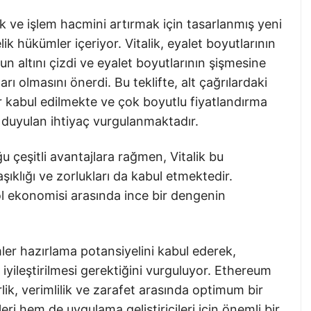
ak ve işlem hacmini artırmak için tasarlanmış yeni
ik hükümler içeriyor. Vitalik, eyalet boyutlarının
n altını çizdi ve eyalet boyutlarının şişmesine
rı olmasını önerdi. Bu teklifte, alt çağrılardaki
klar kabul edilmekte ve çok boyutlu fiyatlandırma
 duyulan ihtiyaç vurgulanmaktadır.
çeşitli avantajlara rağmen, Vitalik bu
klığı ve zorlukları da kabul etmektedir.
kol ekonomisi arasında ince bir dengenin
ler hazırlama potansiyelini kabul ederek,
e iyileştirilmesi gerektiğini vurguluyor. Ethereum
lik, verimlilik ve zarafet arasında optimum bir
ri hem de uygulama geliştiricileri için önemli bir