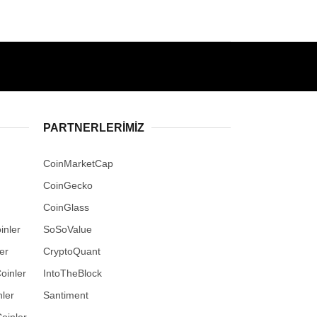
PARTNERLERIMIZ
CoinMarketCap
CoinGecko
CoinGlass
inler
SoSoValue
er
CryptoQuant
oinler
IntoTheBlock
ler
Santiment
oinler