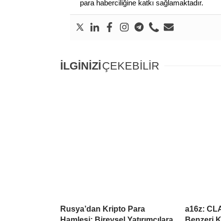
para haberciliğine katkı sağlamaktadır.
İLGİNİZİ
ÇEKEBİLİR
Rusya’dan Kripto Para
a16z: CL
Hamlesi: Bireysel Yatırımcılara
Benzeri K