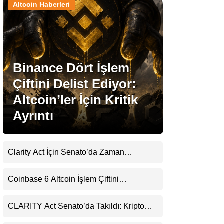
Altcoin Haberleri
Stablecoin Haberleri
Binance Dört İşlem
Facebook
Çiftini Delist Ediyor:
Altcoin’ler İçin Kritik
Ayrıntı
Instagram
Youtube
Clarity Act İçin Senato’da Zaman
Daralıyor
TikTok
Coinbase 6 Altcoin İşlem Çiftini
Durduracak
Pinterest
CLARITY Act Senato’da Takıldı: Kripto
Para Piyasası 2027’yi Fiyatlıyor