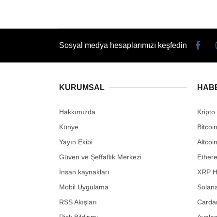
Sosyal medya hesaplarımızı keşfedin
KURUMSAL
HAB
Hakkımızda
Kripto
Künye
Bitcoi
Yayın Ekibi
Altcoi
Güven ve Şeffaflık Merkezi
Ether
İnsan kaynakları
XRP H
Mobil Uygulama
Solana
RSS Akışları
Carda
Risk Bildirimi
Avalan