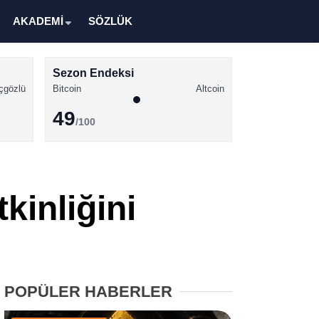
AKADEMİ
SÖZLÜK
Sezon Endeksi
çgözlü
Bitcoin
Altcoin
49
/100
Kripto Para Haberleri
Bitcoin Haberleri
kinliğini
Altcoin Haberleri
Ethereum Haberleri
Solana Haberleri
POPÜLER HABERLER
XRP Haberleri
Memecoin Haberleri