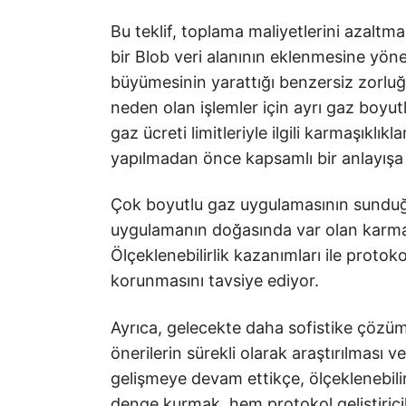
Bu teklif, toplama maliyetlerini azaltm
bir Blob veri alanının eklenmesine yönel
büyümesinin yarattığı benzersiz zorluğu
neden olan işlemler için ayrı gaz boyutla
gaz ücreti limitleriyle ilgili karmaşıklı
yapılmadan önce kapsamlı bir anlayışa
Çok boyutlu gaz uygulamasının sunduğu 
uygulamanın doğasında var olan karmaşı
Ölçeklenebilirlik kazanımları ile proto
korunmasını tavsiye ediyor.
Ayrıca, gelecekte daha sofistike çözüm
önerilerin sürekli olarak araştırılması v
gelişmeye devam ettikçe, ölçeklenebilir
denge kurmak, hem protokol geliştiricile