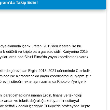
legram'da Takip Edin!
dya alanında içerik üreten, 2015’den itibaren ise bu
erik editörü ve kripto para gazetecisidir. Kariyerine 2015
ılları arasında Sihirli Elma’da yayın koordinatörü olarak
rketlerde görev alan Ergin, 2018–2021 döneminde Coinkolik,
nde ise Kriptoarena’da yayın koordinatörlüğü yapmıştır.
evini sürdürmekte, aynı zamanda Kriptofoni’ye içerik
en ibaret olmadığına inanan Ergin, finans ve teknoloji
klardan ve teknik doğruluğu koruyan bir editoryal
ve şeffaflık odaklı içeriğiyle Türkiye’de profesyonel kripto