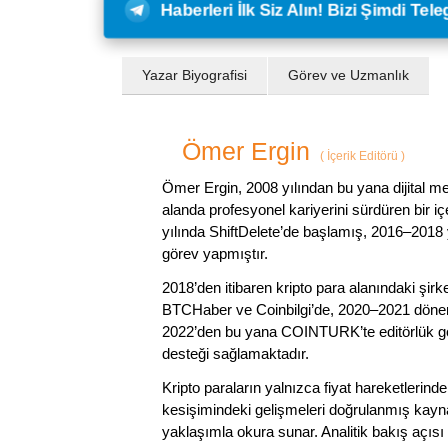
Haberleri İlk Siz Alın! Bizi Şimdi Te
Yazar Biyografisi
Görev ve Uzmanlık
Ömer Ergin
(
İçerik Editörü
)
Ömer Ergin, 2008 yılından bu yana dijital me
alanda profesyonel kariyerini sürdüren bir iç
yılında ShiftDelete’de başlamış, 2016–2018 y
görev yapmıştır.
2018’den itibaren kripto para alanındaki şi
BTCHaber ve Coinbilgi’de, 2020–2021 dönemi
2022’den bu yana COINTURK’te editörlük gör
desteği sağlamaktadır.
Kripto paraların yalnızca fiyat hareketlerind
kesişimindeki gelişmeleri doğrulanmış kayna
yaklaşımla okura sunar. Analitik bakış açısı 