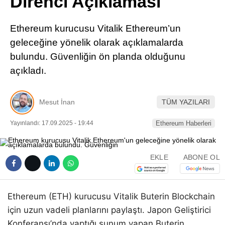
Direnci Açıklaması
Pinterest
Ethereum kurucusu Vitalik Ethereum’un
LinkedIn
geleceğine yönelik olarak açıklamalarda
bulundu. Güvenliğin ön planda olduğunu
Telegram
açıkladı.
Mesut İnan
TÜM YAZILARI
Yayınlandı: 17.09.2025 - 19:44
Ethereum Haberleri
EKLE
ABONE OL
Ethereum (ETH) kurucusu Vitalik Buterin Blockchain
için uzun vadeli planlarını paylaştı. Japon Geliştirici
Konferansı’nda yaptığı sunum yapan Buterin,