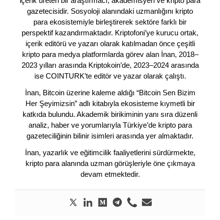
içerik üreten bir araştırmacı, akademisyen ve kripto para
gazetecisidir. Sosyoloji alanındaki uzmanlığını kripto
para ekosistemiyle birleştirerek sektöre farklı bir
perspektif kazandırmaktadır. Kriptofoni’ye kurucu ortak,
içerik editörü ve yazarı olarak katılmadan önce çeşitli
kripto para medya platformlarda görev alan İnan, 2018–
2023 yılları arasında Kriptokoin’de, 2023–2024 arasında
ise COINTURK’te editör ve yazar olarak çalıştı.
İnan, Bitcoin üzerine kaleme aldığı “Bitcoin Sen Bizim
Her Şeyimizsin” adlı kitabıyla ekosisteme kıymetli bir
katkıda bulundu. Akademik birikiminin yanı sıra düzenli
analiz, haber ve yorumlarıyla Türkiye’de kripto para
gazeteciliğinin bilinir isimleri arasında yer almaktadır.
İnan, yazarlık ve eğitimcilik faaliyetlerini sürdürmekte,
kripto para alanında uzman görüşleriyle öne çıkmaya
devam etmektedir.