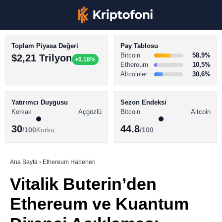
Toplam Piyasa Değeri
Pay Tablosu
Bitcoin
58,9%
$2,21 Trilyon
+0.18%
Ethereum
10,5%
Altcoinler
30,6%
KRİPTO PARA HABERLERİ
Facebook
BİTCOİN HABERLERİ
Yatırımcı Duygusu
Sezon Endeksi
Korkak
Açgözlü
Bitcoin
Altcoin
ALTCOİN HABERLERİ
30
44.8
/100
Korku
/100
AKADEMİ
Instagram
SÖZLÜK
Ana Sayfa
›
Ethereum Haberleri
Vitalik Buterin’den
Youtube
Ethereum ve Kuantum
TikTok