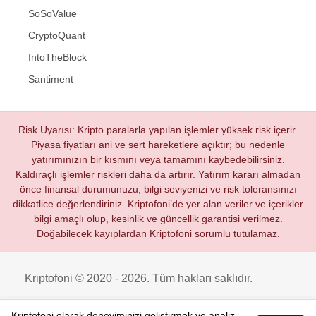
SoSoValue
CryptoQuant
IntoTheBlock
Santiment
Risk Uyarısı: Kripto paralarla yapılan işlemler yüksek risk içerir.
Piyasa fiyatları ani ve sert hareketlere açıktır; bu nedenle
yatırımınızın bir kısmını veya tamamını kaybedebilirsiniz.
Kaldıraçlı işlemler riskleri daha da artırır. Yatırım kararı almadan
önce finansal durumunuzu, bilgi seviyenizi ve risk toleransınızı
dikkatlice değerlendiriniz. Kriptofoni’de yer alan veriler ve içerikler
bilgi amaçlı olup, kesinlik ve güncellik garantisi verilmez.
Doğabilecek kayıplardan Kriptofoni sorumlu tutulamaz.
Kriptofoni © 2020 - 2026. Tüm hakları saklıdır.
Kriptofoni olarak deneyiminizi geliştirmek ve analiz