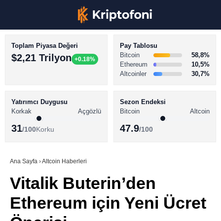
Toplam Piyasa Değeri
Pay Tablosu
Bitcoin
58,8%
$2,21 Trilyon
+0.18%
Ethereum
10,5%
Altcoinler
30,7%
KRİPTO PARA HABERLERİ
Facebook
BİTCOİN HABERLERİ
Yatırımcı Duygusu
Sezon Endeksi
Korkak
Açgözlü
Bitcoin
Altcoin
ALTCOİN HABERLERİ
31
47.9
/100
Korku
/100
AKADEMİ
Instagram
SÖZLÜK
Ana Sayfa
›
Altcoin Haberleri
Vitalik Buterin’den
Youtube
Ethereum için Yeni Ücret
TikTok