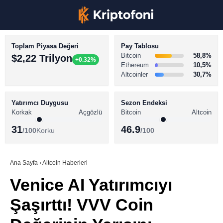
Toplam Piyasa Değeri
Pay Tablosu
Bitcoin
58,8%
$2,22 Trilyon
+0.32%
Ethereum
10,5%
Altcoinler
30,7%
KRİPTO PARA HABERLERİ
Facebook
BİTCOİN HABERLERİ
Yatırımcı Duygusu
Sezon Endeksi
Korkak
Açgözlü
Bitcoin
Altcoin
ALTCOİN HABERLERİ
31
46.9
/100
Korku
/100
AKADEMİ
Instagram
SÖZLÜK
Ana Sayfa
›
Altcoin Haberleri
Venice AI Yatırımcıyı
Youtube
Şaşırttı! VVV Coin
TikTok