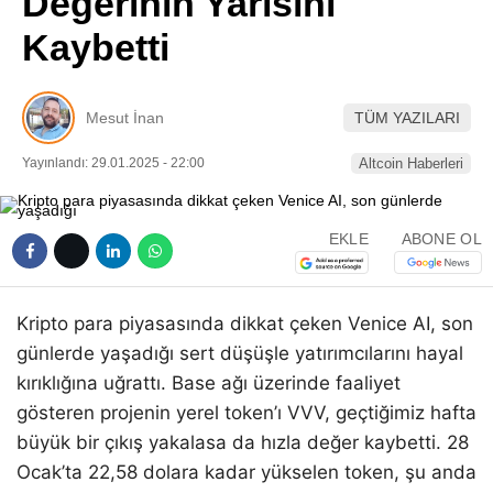
Değerinin Yarısını
Pinterest
Kaybetti
LinkedIn
Mesut İnan
TÜM YAZILARI
Telegram
Yayınlandı: 29.01.2025 - 22:00
Altcoin Haberleri
EKLE
ABONE OL
Kripto para piyasasında dikkat çeken Venice AI, son
günlerde yaşadığı sert düşüşle yatırımcılarını hayal
kırıklığına uğrattı. Base ağı üzerinde faaliyet
gösteren projenin yerel token’ı VVV, geçtiğimiz hafta
büyük bir çıkış yakalasa da hızla değer kaybetti. 28
Ocak’ta 22,58 dolara kadar yükselen token, şu anda