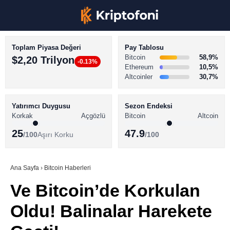
Toplam Piyasa Değeri
Pay Tablosu
Bitcoin
58,9%
$2,20 Trilyon
-0.13%
Ethereum
10,5%
Altcoinler
30,7%
KRİPTO PARA HABERLERİ
Facebook
BİTCOİN HABERLERİ
Yatırımcı Duygusu
Sezon Endeksi
Korkak
Açgözlü
Bitcoin
Altcoin
ALTCOİN HABERLERİ
25
47.9
/100
Aşırı Korku
/100
AKADEMİ
Instagram
SÖZLÜK
Ana Sayfa
›
Bitcoin Haberleri
Ve Bitcoin’de Korkulan
Youtube
Oldu! Balinalar Harekete
TikTok