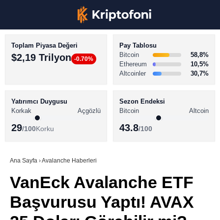
Toplam Piyasa Değeri
Pay Tablosu
Bitcoin
58,8%
$2,19 Trilyon
-0.70%
Ethereum
10,5%
Altcoinler
30,7%
KRİPTO PARA HABERLERİ
Facebook
BİTCOİN HABERLERİ
Yatırımcı Duygusu
Sezon Endeksi
Korkak
Açgözlü
Bitcoin
Altcoin
ALTCOİN HABERLERİ
29
43.8
/100
Korku
/100
AKADEMİ
Instagram
SÖZLÜK
Ana Sayfa
›
Avalanche Haberleri
VanEck Avalanche ETF
Youtube
Başvurusu Yaptı! AVAX
TikTok