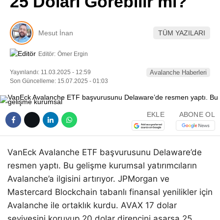
25 Doları Görebilir mi?
Pinterest
Mesut İnan
TÜM YAZILARI
LinkedIn
Editör:
Ömer Ergin
Telegram
Yayınlandı: 11.03.2025 - 12:59
Avalanche Haberleri
Son Güncelleme: 15.07.2025 - 01:03
EKLE
ABONE OL
VanEck Avalanche ETF başvurusunu Delaware’de
resmen yaptı. Bu gelişme kurumsal yatırımcıların
Avalanche’a ilgisini artırıyor. JPMorgan ve
Mastercard Blockchain tabanlı finansal yenilikler için
Avalanche ile ortaklık kurdu. AVAX 17 dolar
seviyesini koruyup 20 dolar direncini aşarsa 25