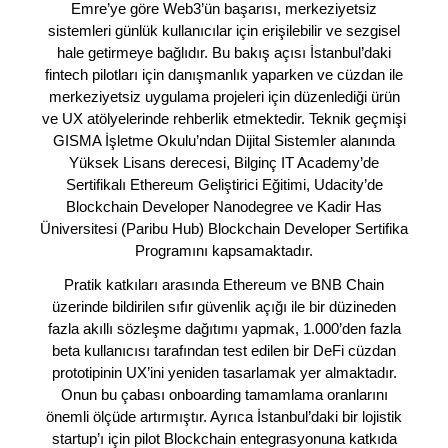
Emre’ye göre Web3’ün başarısı, merkeziyetsiz
sistemleri günlük kullanıcılar için erişilebilir ve sezgisel
hale getirmeye bağlıdır. Bu bakış açısı İstanbul’daki
fintech pilotları için danışmanlık yaparken ve cüzdan ile
merkeziyetsiz uygulama projeleri için düzenlediği ürün
ve UX atölyelerinde rehberlik etmektedir. Teknik geçmişi
GISMA İşletme Okulu’ndan Dijital Sistemler alanında
Yüksek Lisans derecesi, Bilginç IT Academy’de
Sertifikalı Ethereum Geliştirici Eğitimi, Udacity’de
Blockchain Developer Nanodegree ve Kadir Has
Üniversitesi (Paribu Hub) Blockchain Developer Sertifika
Programını kapsamaktadır.
Pratik katkıları arasında Ethereum ve BNB Chain
üzerinde bildirilen sıfır güvenlik açığı ile bir düzineden
fazla akıllı sözleşme dağıtımı yapmak, 1.000’den fazla
beta kullanıcısı tarafından test edilen bir DeFi cüzdan
prototipinin UX’ini yeniden tasarlamak yer almaktadır.
Onun bu çabası onboarding tamamlama oranlarını
önemli ölçüde artırmıştır. Ayrıca İstanbul’daki bir lojistik
startup’ı için pilot Blockchain entegrasyonuna katkıda