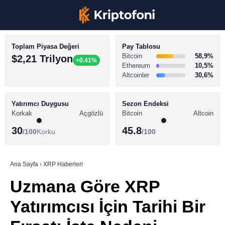
Toplam Piyasa Değeri
Pay Tablosu
Bitcoin
58,9%
$2,21 Trilyon
+0.41%
Ethereum
10,5%
Altcoinler
30,6%
KRİPTO PARA HABERLERİ
Facebook
BİTCOİN HABERLERİ
Yatırımcı Duygusu
Sezon Endeksi
Korkak
Açgözlü
Bitcoin
Altcoin
ALTCOİN HABERLERİ
30
45.8
/100
Korku
/100
AKADEMİ
Instagram
SÖZLÜK
Ana Sayfa
›
XRP Haberleri
Uzmana Göre XRP
Youtube
Yatırımcısı İçin Tarihi Bir
TikTok