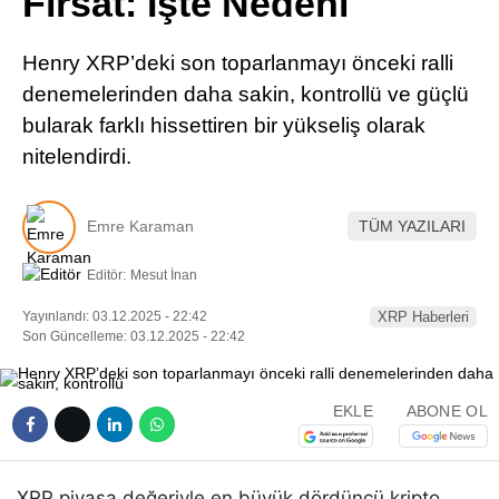
Fırsat: İşte Nedeni
Pinterest
Henry XRP’deki son toparlanmayı önceki ralli
LinkedIn
denemelerinden daha sakin, kontrollü ve güçlü
bularak farklı hissettiren bir yükseliş olarak
Telegram
nitelendirdi.
Emre Karaman
TÜM YAZILARI
Editör:
Mesut İnan
Yayınlandı: 03.12.2025 - 22:42
XRP Haberleri
Son Güncelleme: 03.12.2025 - 22:42
EKLE
ABONE OL
XRP piyasa değeriyle en büyük dördüncü kripto