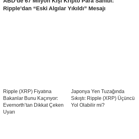
ABD’de 67 Milyon Kişi Kripto Para Sahibi:
Ripple’dan “Eski Algılar Yıkıldı” Mesajı
Ripple (XRP) Fiyatına
Japonya Yen Tuzağında
Bakanlar Bunu Kaçırıyor:
Sıkıştı: Ripple (XRP) Üçüncü
Evernorth’tan Dikkat Çeken
Yol Olabilir mi?
Uyarı