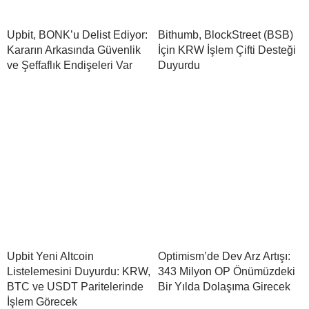
Upbit, BONK’u Delist Ediyor:
Bithumb, BlockStreet (BSB)
Kararın Arkasında Güvenlik
İçin KRW İşlem Çifti Desteği
ve Şeffaflık Endişeleri Var
Duyurdu
Upbit Yeni Altcoin
Optimism’de Dev Arz Artışı:
Listelemesini Duyurdu: KRW,
343 Milyon OP Önümüzdeki
BTC ve USDT Paritelerinde
Bir Yılda Dolaşıma Girecek
İşlem Görecek