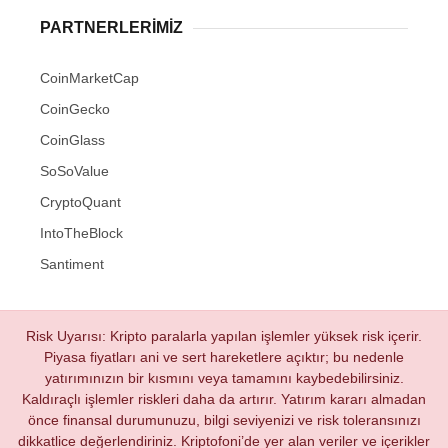
PARTNERLERIMIZ
CoinMarketCap
CoinGecko
CoinGlass
SoSoValue
CryptoQuant
IntoTheBlock
Santiment
Risk Uyarısı: Kripto paralarla yapılan işlemler yüksek risk içerir.
Piyasa fiyatları ani ve sert hareketlere açıktır; bu nedenle
yatırımınızın bir kısmını veya tamamını kaybedebilirsiniz.
Kaldıraçlı işlemler riskleri daha da artırır. Yatırım kararı almadan
önce finansal durumunuzu, bilgi seviyenizi ve risk toleransınızı
dikkatlice değerlendiriniz. Kriptofoni’de yer alan veriler ve içerikler