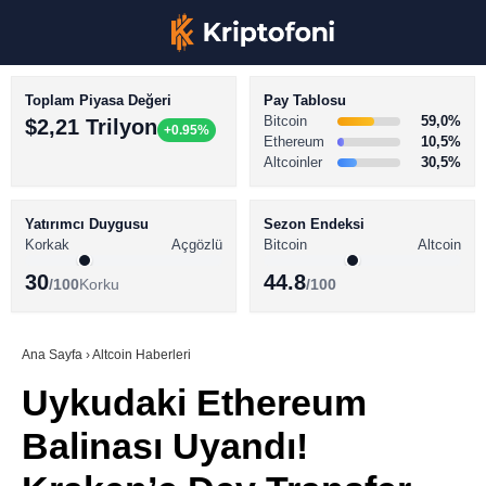
Toplam Piyasa Değeri
Pay Tablosu
Bitcoin
59,0%
$2,21 Trilyon
+0.95%
Ethereum
10,5%
Altcoinler
30,5%
KRİPTO PARA HABERLERİ
Facebook
BİTCOİN HABERLERİ
Yatırımcı Duygusu
Sezon Endeksi
Korkak
Açgözlü
Bitcoin
Altcoin
ALTCOİN HABERLERİ
30
44.8
/100
Korku
/100
AKADEMİ
Instagram
SÖZLÜK
Ana Sayfa
›
Altcoin Haberleri
Uykudaki Ethereum
Youtube
Balinası Uyandı!
TikTok