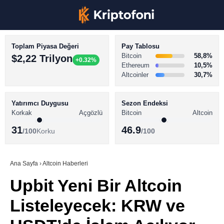
Toplam Piyasa Değeri
Pay Tablosu
Bitcoin
58,8%
$2,22 Trilyon
+0.32%
Ethereum
10,5%
Altcoinler
30,7%
KRİPTO PARA HABERLERİ
Facebook
BİTCOİN HABERLERİ
Yatırımcı Duygusu
Sezon Endeksi
Korkak
Açgözlü
Bitcoin
Altcoin
ALTCOİN HABERLERİ
31
46.9
/100
Korku
/100
AKADEMİ
Instagram
SÖZLÜK
Ana Sayfa
›
Altcoin Haberleri
Upbit Yeni Bir Altcoin
Youtube
Listeleyecek: KRW ve
TikTok