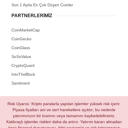
Son 1 Ayda En Çok Düşen Coinler
PARTNERLERIMIZ
CoinMarketCap
CoinGecko
CoinGlass
SoSoValue
CryptoQuant
IntoTheBlock
Santiment
Risk Uyarısı: Kripto paralarla yapılan işlemler yüksek risk içerir.
Piyasa fiyatları ani ve sert hareketlere açıktır; bu nedenle
yatırımınızın bir kısmını veya tamamını kaybedebilirsiniz.
Kaldıraçlı işlemler riskleri daha da artırır. Yatırım kararı almadan
önce finansal durumunuzu, bilgi seviyenizi ve risk toleransınızı