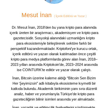
Mesut İnan
(
İçerik Editörü ve Yazar
)
Dr. Mesut İnan, 2018’den bu yana kripto para alanında
içerik üreten bir araştırmacı, akademisyen ve kripto para
gazetecisidir. Sosyoloji alanındaki uzmanlığını kripto
para ekosistemiyle birleştirerek sektöre farklı bir
perspektif kazandırmaktadır. Kriptofoni’ye kurucu ortak,
içerik editörü ve yazarı olarak katılmadan önce çeşitli
kripto para medya platformlarda görev alan İnan, 2018–
2023 yılları arasında Kriptokoin’de, 2023–2024 arasında
ise COINTURK’te editör ve yazar olarak çalıştı.
İnan, Bitcoin üzerine kaleme aldığı “Bitcoin Sen Bizim
Her Şeyimizsin” adlı kitabıyla ekosisteme kıymetli bir
katkıda bulundu. Akademik birikiminin yanı sıra düzenli
analiz, haber ve yorumlarıyla Türkiye’de kripto para
gazeteciliğinin bilinir isimleri arasında yer almaktadır.
İnan, yazarlık ve eğitimcilik faaliyetlerini sürdürmekte,