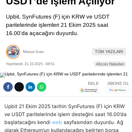
USDT’de İşlem Açılıyor
Pinterest
Upbit, SynFutures (F) için KRW ve USDT
LinkedIn
paritelerinde işlemleri 21 Ekim 2025 saat
16.00’da açacağını duyurdu.
Telegram
Mesut İnan
TÜM YAZILARI
Yayınlandı: 21.10.2025 - 08:51
Altcoin Haberleri
EKLE
ABONE OL
Upbit 21 Ekim 2025 tarihin SynFutures (F) için KRW
ve USDT paritelerinde işlem desteğini saat 16.00’da
başlatacağını kendi
web
sayfasından duyurdu. Ağ
olarak Ethereum’un kullanılacağını belirten borsa