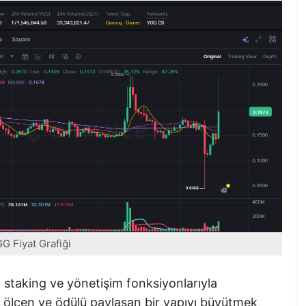
G Fiyat Grafiği
, staking ve yönetişim fonksiyonlarıyla
ı ölçen ve ödülü paylaşan bir yapıyı büyütmek