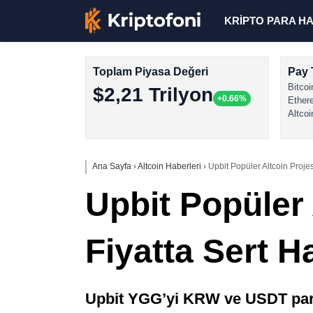
KRİPTO PARA H
Toplam Piyasa Değeri
Pay 
Bitcoi
$2,21 Trilyon
+0.66%
Ether
Altcoi
Ana Sayfa
›
Altcoin Haberleri
›
Upbit Popüler Altcoin Projesi
Upbit Popüler 
Fiyatta Sert H
Upbit YGG’yi KRW ve USDT parite