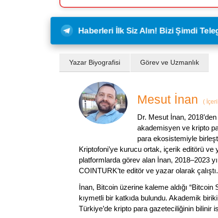
Haberleri İlk Siz Alın! Bizi Şimdi Te
Yazar Biyografisi
Görev ve Uzmanlık
Mesut İnan
(
İçer
Dr. Mesut İnan, 2018’den 
akademisyen ve kripto par
para ekosistemiyle birleşt
Kriptofoni’ye kurucu ortak, içerik editörü ve
platformlarda görev alan İnan, 2018–2023 yı
COINTURK’te editör ve yazar olarak çalıştı.
İnan, Bitcoin üzerine kaleme aldığı “Bitcoin
kıymetli bir katkıda bulundu. Akademik birik
Türkiye’de kripto para gazeteciliğinin bilinir 