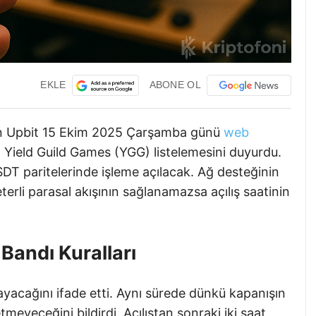
EKLE
ABONE OL
an Upbit 15 Ekim 2025 Çarşamba günü
web
 Yield Guild Games (YGG) listelemesini duyurdu.
T paritelerinde işleme açılacak. Ağ desteğinin
terli parasal akışının sağlanamazsa açılış saatinin
 Bandı Kuralları
tlayacağını ifade etti. Aynı sürede dünkü kapanışın
tmeyeceğini bildirdi. Açılıştan sonraki iki saat