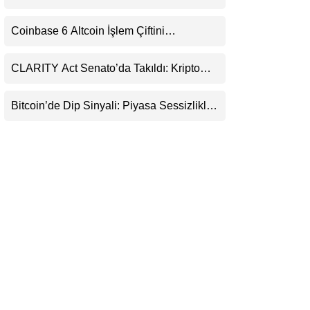
Daralıyor
LinkedIn
Coinbase 6 Altcoin İşlem Çiftini
Durduracak
Telegram
CLARITY Act Senato’da Takıldı: Kripto
Para Piyasası 2027’yi Fiyatlıyor
Bitcoin’de Dip Sinyali: Piyasa Sessizlikle
Sıkışıyor