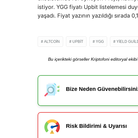
istiyor. YGG fiyatı Upbit listelemesi du
yaşadı. Fiyat yazının yazıldığı sırada 0,
ALTCOIN
UPBIT
YGG
YIELD GUI
Bu içerikteki görseller Kriptofoni editoryal ek
Bize Neden Güvenebilirsini
Risk Bildirimi & Uyarısı