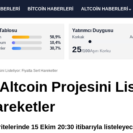
ABERLERİ
BİTCOİN HABERLERİ
ALTCOİN HABERLERİ
Tablosu
Yatırımcı Duygusu
n
58,9%
Korkak
A
eum
10,4%
25
nler
30,7%
/100
Aşırı Korku
ni Listeliyor: Fiyatta Sert Hareketler
Altcoin Projesini Lis
areketler
lerinde 15 Ekim 20:30 itibarıyla listeleyece