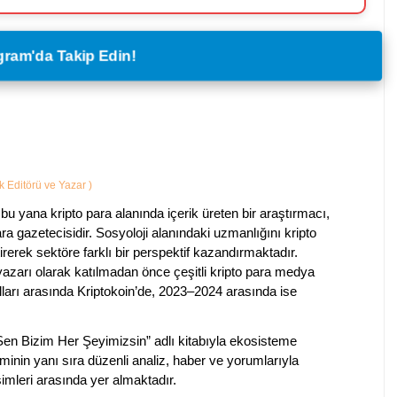
legram'da Takip Edin!
ik Editörü ve Yazar
)
bu yana kripto para alanında içerik üreten bir araştırmacı,
a gazetecisidir. Sosyoloji alanındaki uzmanlığını kripto
irerek sektöre farklı bir perspektif kazandırmaktadır.
 yazarı olarak katılmadan önce çeşitli kripto para medya
lları arasında Kriptokoin’de, 2023–2024 arasında ise
 Sen Bizim Her Şeyimizsin” adlı kitabıyla ekosisteme
iminin yanı sıra düzenli analiz, haber ve yorumlarıyla
isimleri arasında yer almaktadır.