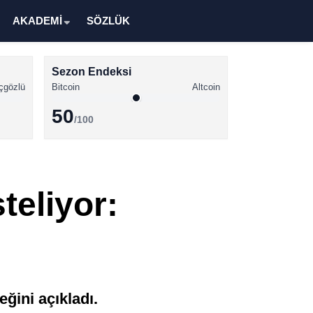
AKADEMİ
SÖZLÜK
Sezon Endeksi
çgözlü
Bitcoin
Altcoin
50
/100
Kripto Para Haberleri
Bitcoin Haberleri
teliyor:
Altcoin Haberleri
Ethereum Haberleri
Solana Haberleri
XRP Haberleri
ğini açıkladı.
Memecoin Haberleri