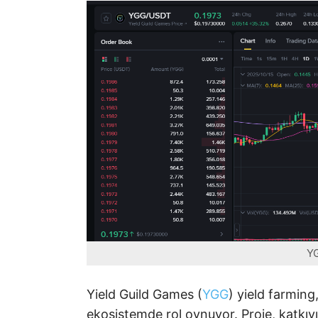
YG
Yield Guild Games (
YGG
) yield farming
ekosistemde rol oynuyor. Proje, katkıy