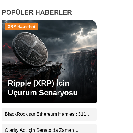
POPÜLER HABERLER
Stablecoin Haberleri
XRP Haberleri
Facebook
Instagram
Ripple (XRP) İçin
Youtube
Uçurum Senaryosu
TikTok
BlackRock’tan Ethereum Hamlesi: 311
Milyar Dolarlık Nakit Serisi Zincire Taşındı
Pinterest
Clarity Act İçin Senato’da Zaman