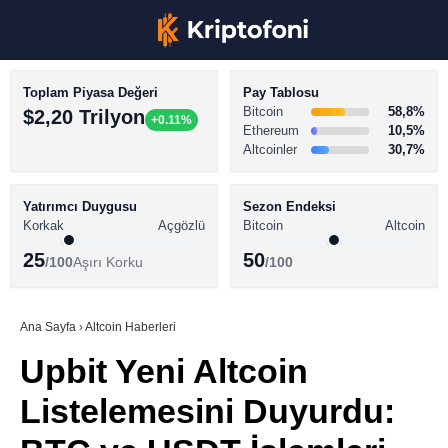
Toplam Piyasa Değeri
Pay Tablosu
Bitcoin
58,8%
$2,20 Trilyon
+0.11%
Ethereum
10,5%
Altcoinler
30,7%
KRİPTO PARA HABERLERİ
Facebook
BİTCOİN HABERLERİ
Yatırımcı Duygusu
Sezon Endeksi
Korkak
Açgözlü
Bitcoin
Altcoin
ALTCOİN HABERLERİ
25
50
/100
Aşırı Korku
/100
AKADEMİ
Instagram
SÖZLÜK
Ana Sayfa
›
Altcoin Haberleri
Upbit Yeni Altcoin
Youtube
Listelemesini Duyurdu:
TikTok