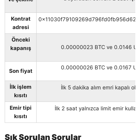
Kontrat
0x11030f79109269d796fd0fb956d624
adresi
Önceki
0.00000023 BTC ve 0.0146 U
kapanış
0.00000026 BTC ve 0.0167 U
Son fiyat
İlk işlem
İlk 5 dakika alım emri kapalı ol
kısıtı
Emir tipi
İlk 2 saat yalnızca limit emir kulla
kısıtı
Sık Sorulan Sorular