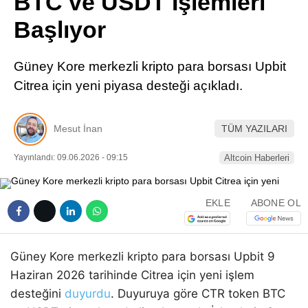
BTC ve USDT İşlemleri
Pinterest
Başlıyor
LinkedIn
Güney Kore merkezli kripto para borsası Upbit
Citrea için yeni piyasa desteği açıkladı.
Telegram
Mesut İnan
TÜM YAZILARI
Yayınlandı: 09.06.2026 - 09:15
Altcoin Haberleri
EKLE
ABONE OL
Güney Kore merkezli kripto para borsası Upbit 9
Haziran 2026 tarihinde Citrea için yeni işlem
desteğini
duyurdu
. Duyuruya göre CTR token BTC