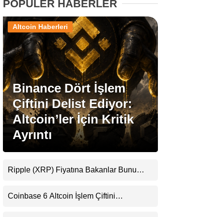
POPÜLER HABERLER
Stablecoin Haberleri
Altcoin Haberleri
Facebook
Binance Dört İşlem
Çiftini Delist Ediyor:
Altcoin’ler İçin Kritik
Instagram
Ayrıntı
Youtube
Ripple (XRP) Fiyatına Bakanlar Bunu
TikTok
Kaçırıyor: Evernorth’tan Dikkat Çeken
Uyarı
Coinbase 6 Altcoin İşlem Çiftini
Pinterest
Durduracak