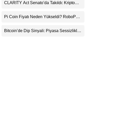
CLARITY Act Senato’da Takıldı: Kripto
LinkedIn
Para Piyasası 2027’yi Fiyatlıyor
Pi Coin Fiyatı Neden Yükseldi? RoboPay
Telegram
Ortaklığı ve Güncelleme İyimserliği
Destekledi
Bitcoin’de Dip Sinyali: Piyasa Sessizlikle
Sıkışıyor