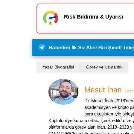
Risk Bildirimi & Uyarısı
Haberleri İlk Siz Alın! Bizi Şimdi Te
Yazar Biyografisi
Görev ve Uzmanlık
Mesut İnan
(
İçer
Dr. Mesut İnan, 2018’den 
akademisyen ve kripto par
para ekosistemiyle birleşt
Kriptofoni’ye kurucu ortak, içerik editörü ve
platformlarda görev alan İnan, 2018–2023 yı
COINTURK’te editör ve yazar olarak çalıştı.