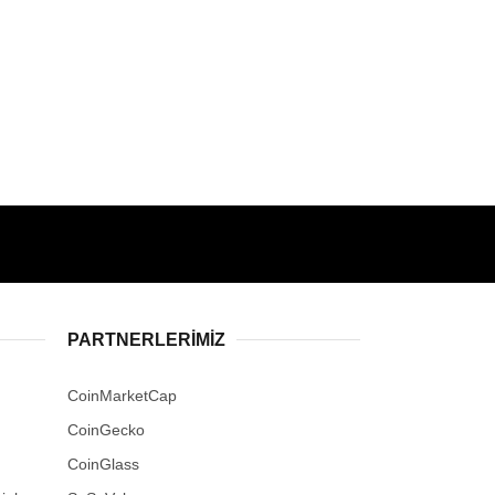
PARTNERLERIMIZ
CoinMarketCap
CoinGecko
CoinGlass