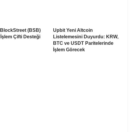
 BlockStreet (BSB)
Upbit Yeni Altcoin
İşlem Çifti Desteği
Listelemesini Duyurdu: KRW,
BTC ve USDT Paritelerinde
İşlem Görecek