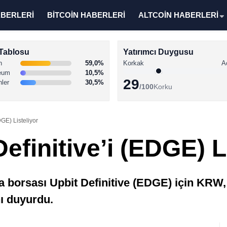
ABERLERİ
BİTCOİN HABERLERİ
ALTCOİN HABERLERİ
Tablosu
Yatırımcı Duygusu
n
59,0%
Korkak
A
eum
10,5%
29
nler
30,5%
/100
Korku
DGE) Listeliyor
Definitive’i (EDGE) L
a borsası Upbit Definitive (EDGE) için KRW
ı duyurdu.