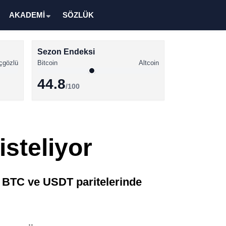
AKADEMİ
SÖZLÜK
Sezon Endeksi
çgözlü
Bitcoin
Altcoin
44.8
/100
Kripto Para Haberleri
Bitcoin Haberleri
isteliyor
Altcoin Haberleri
Ethereum Haberleri
, BTC ve USDT paritelerinde
Solana Haberleri
XRP Haberleri
Memecoin Haberleri