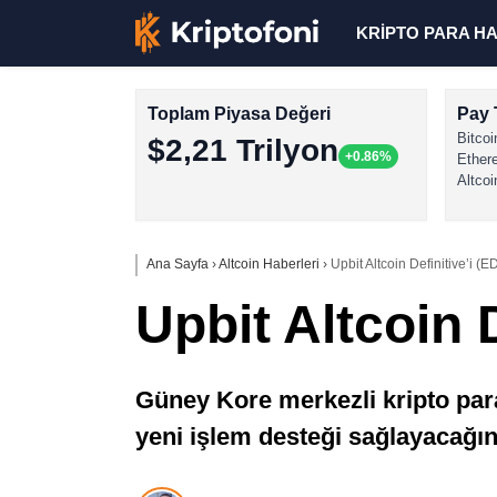
KRİPTO PARA H
Toplam Piyasa Değeri
Pay 
Bitcoi
$2,21 Trilyon
+0.86%
Ether
Altcoi
Ana Sayfa
›
Altcoin Haberleri
›
Upbit Altcoin Definitive’i (E
Upbit Altcoin 
Güney Kore merkezli kripto par
yeni işlem desteği sağlayacağın