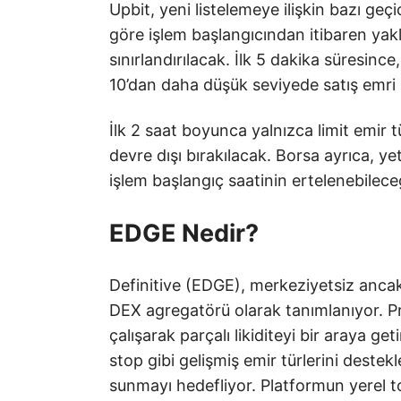
Upbit, yeni listelemeye ilişkin bazı geçi
göre işlem başlangıcından itibaren yakl
sınırlandırılacak. İlk 5 dakika süresinc
10’dan daha düşük seviyede satış emri 
İlk 2 saat boyunca yalnızca limit emir t
devre dışı bırakılacak. Borsa ayrıca, 
işlem başlangıç saatinin ertelenebileceği
EDGE Nedir?
Definitive (EDGE), merkeziyetsiz anca
DEX agregatörü olarak tanımlanıyor. P
çalışarak parçalı likiditeyi bir araya g
stop gibi gelişmiş emir türlerini deste
sunmayı hedefliyor. Platformun yerel to