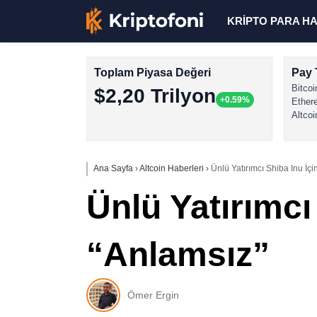
KRİPTO PARA H
Toplam Piyasa Değeri
Pay 
Bitcoi
$2,20 Trilyon
+0.59%
Ether
Altcoi
Ana Sayfa
›
Altcoin Haberleri
›
Ünlü Yatırımcı Shiba Inu İçi
Ünlü Yatırımcı
“Anlamsız”
Ömer Ergin