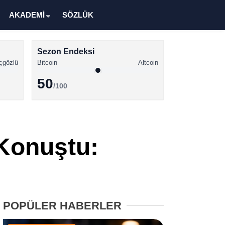
AKADEMİ
SÖZLÜK
Sezon Endeksi
çgözlü
Bitcoin
Altcoin
50
/100
Kripto Para Haberleri
Bitcoin Haberleri
 Konuştu:
Altcoin Haberleri
Ethereum Haberleri
Solana Haberleri
POPÜLER HABERLER
XRP Haberleri
Memecoin Haberleri