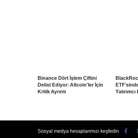
Binance Dört İşlem Çiftini
BlackRoc
Delist Ediyor: Altcoin’ler İçin
ETF’sind
Kritik Ayrıntı
Yatırımcı
Sosyal medya hesaplarımızı keşfedin