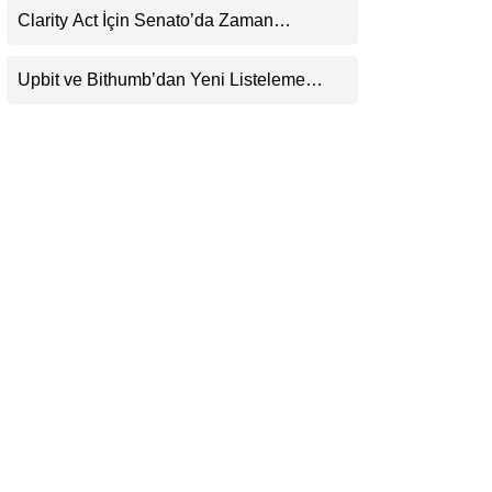
Clarity Act İçin Senato’da Zaman
LinkedIn
Daralıyor
Upbit ve Bithumb’dan Yeni Listeleme
Telegram
Hamlesi: HOME, META2 ve USDG
Geliyor