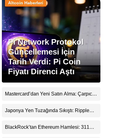
Altcoin Haberleri
Stablecoin Haberleri
Pi Network Protokol
Facebook
Güncellemesi İçin
Tarih Verdi: Pi Coin
Fiyatı Direnci Aştı
Instagram
Youtube
Mastercard’dan Yeni Satın Alma: Çarpıcı
Ripple Detayı
TikTok
Japonya Yen Tuzağında Sıkıştı: Ripple
(XRP) Üçüncü Yol Olabilir mi?
Pinterest
BlackRock’tan Ethereum Hamlesi: 311
Milyar Dolarlık Nakit Serisi Zincire Taşındı