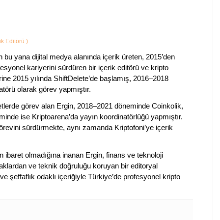
ik Editörü
)
 bu yana dijital medya alanında içerik üreten, 2015’den
esyonel kariyerini sürdüren bir içerik editörü ve kripto
erine 2015 yılında ShiftDelete’de başlamış, 2016–2018
natörü olarak görev yapmıştır.
rketlerde görev alan Ergin, 2018–2021 döneminde Coinkolik,
nde ise Kriptoarena’da yayın koordinatörlüğü yapmıştır.
evini sürdürmekte, aynı zamanda Kriptofoni’ye içerik
en ibaret olmadığına inanan Ergin, finans ve teknoloji
klardan ve teknik doğruluğu koruyan bir editoryal
ve şeffaflık odaklı içeriğiyle Türkiye’de profesyonel kripto