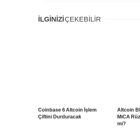
İLGİNİZİ
ÇEKEBİLİR
Coinbase 6 Altcoin İşlem
Altcoin B
Çiftini Durduracak
MiCA Rüzg
mi?