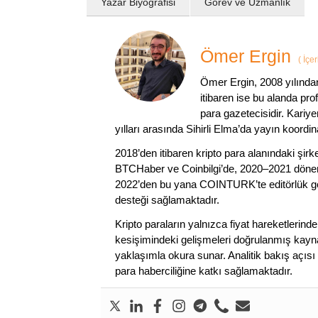
Yazar Biyografisi
Görev ve Uzmanlık
Ömer Ergin
(
İçer
Ömer Ergin, 2008 yılından
itibaren ise bu alanda prof
para gazetecisidir. Kariy
yılları arasında Sihirli Elma’da yayın koordi
2018’den itibaren kripto para alanındaki şi
BTCHaber ve Coinbilgi’de, 2020–2021 dönemi
2022’den bu yana COINTURK’te editörlük gör
desteği sağlamaktadır.
Kripto paraların yalnızca fiyat hareketlerind
kesişimindeki gelişmeleri doğrulanmış kayna
yaklaşımla okura sunar. Analitik bakış açısı 
para haberciliğine katkı sağlamaktadır.