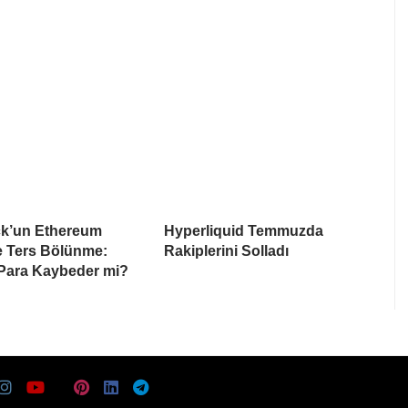
k’un Ethereum
Hyperliquid Temmuzda
e Ters Bölünme:
Rakiplerini Solladı
 Para Kaybeder mi?