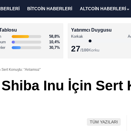
ABERLERİ
BİTCOİN HABERLERİ
ALTCOİN HABERLERİ
Tablosu
Yatırımcı Duygusu
n
58,8%
Korkak
A
eum
10,4%
27
nler
30,7%
/100
Korku
n Sert Konuştu: “Anlamsız”
 Shiba Inu İçin Sert
TÜM YAZILARI