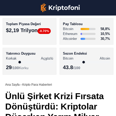
Toplam Piyasa Değeri
Pay Tablosu
Bitcoin
58,8%
$2,19 Trilyon
-0.70%
Ethereum
10,5%
Altcoinler
30,7%
KRİPTO PARA HABERLERİ
Facebook
BİTCOİN HABERLERİ
Yatırımcı Duygusu
Sezon Endeksi
Korkak
Açgözlü
Bitcoin
Altcoin
ALTCOİN HABERLERİ
29
43.8
/100
Korku
/100
AKADEMİ
Instagram
SÖZLÜK
Ana Sayfa
›
Kripto Para Haberleri
Ünlü Şirket Krizi Fırsata
Youtube
Dönüştürdü: Kriptolar
TikTok