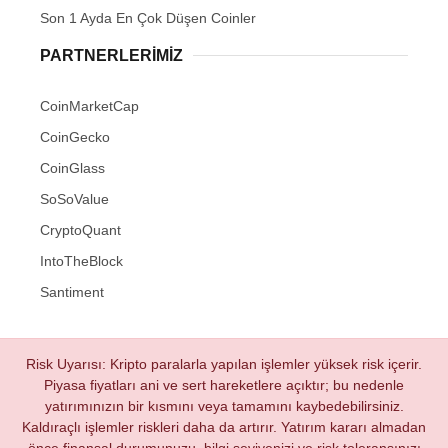
Son 1 Ayda En Çok Düşen Coinler
PARTNERLERIMIZ
CoinMarketCap
CoinGecko
CoinGlass
SoSoValue
CryptoQuant
IntoTheBlock
Santiment
Risk Uyarısı: Kripto paralarla yapılan işlemler yüksek risk içerir.
Piyasa fiyatları ani ve sert hareketlere açıktır; bu nedenle
yatırımınızın bir kısmını veya tamamını kaybedebilirsiniz.
Kaldıraçlı işlemler riskleri daha da artırır. Yatırım kararı almadan
önce finansal durumunuzu, bilgi seviyenizi ve risk toleransınızı