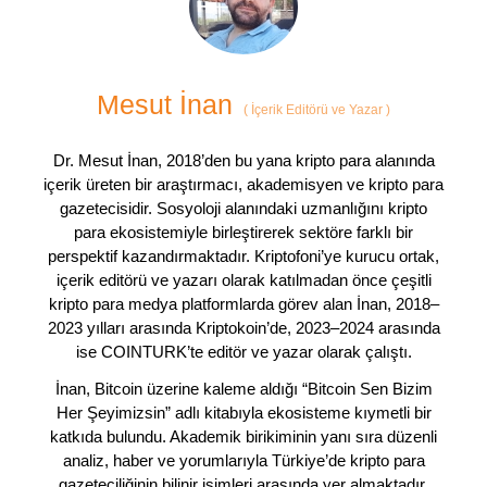
Mesut İnan
(
İçerik Editörü ve Yazar
)
Dr. Mesut İnan, 2018’den bu yana kripto para alanında
içerik üreten bir araştırmacı, akademisyen ve kripto para
gazetecisidir. Sosyoloji alanındaki uzmanlığını kripto
para ekosistemiyle birleştirerek sektöre farklı bir
perspektif kazandırmaktadır. Kriptofoni’ye kurucu ortak,
içerik editörü ve yazarı olarak katılmadan önce çeşitli
kripto para medya platformlarda görev alan İnan, 2018–
2023 yılları arasında Kriptokoin’de, 2023–2024 arasında
ise COINTURK’te editör ve yazar olarak çalıştı.
İnan, Bitcoin üzerine kaleme aldığı “Bitcoin Sen Bizim
Her Şeyimizsin” adlı kitabıyla ekosisteme kıymetli bir
katkıda bulundu. Akademik birikiminin yanı sıra düzenli
analiz, haber ve yorumlarıyla Türkiye’de kripto para
gazeteciliğinin bilinir isimleri arasında yer almaktadır.