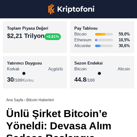
Toplam Piyasa Değeri
Pay Tablosu
Bitcoin
59,0%
$2,21 Trilyon
+0.81%
Ethereum
10,5%
Altcoinler
30,6%
KRİPTO PARA HABERLERİ
Facebook
BİTCOİN HABERLERİ
Yatırımcı Duygusu
Sezon Endeksi
Korkak
Açgözlü
Bitcoin
Altcoin
ALTCOİN HABERLERİ
30
44.8
/100
Korku
/100
AKADEMİ
Instagram
SÖZLÜK
Ana Sayfa
›
Bitcoin Haberleri
Ünlü Şirket Bitcoin’e
Youtube
Yöneldi: Devasa Alım
TikTok