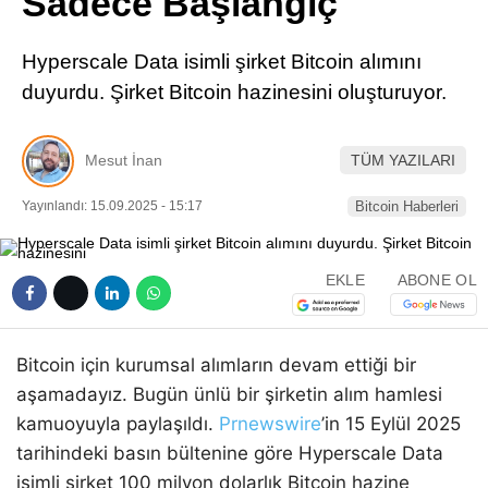
Sadece Başlangıç
Pinterest
Hyperscale Data isimli şirket Bitcoin alımını
LinkedIn
duyurdu. Şirket Bitcoin hazinesini oluşturuyor.
Telegram
Mesut İnan
TÜM YAZILARI
Yayınlandı: 15.09.2025 - 15:17
Bitcoin Haberleri
EKLE
ABONE OL
Bitcoin için kurumsal alımların devam ettiği bir
aşamadayız. Bugün ünlü bir şirketin alım hamlesi
kamuoyuyla paylaşıldı.
Prnewswire
’in 15 Eylül 2025
tarihindeki basın bültenine göre Hyperscale Data
isimli şirket 100 milyon dolarlık Bitcoin hazine