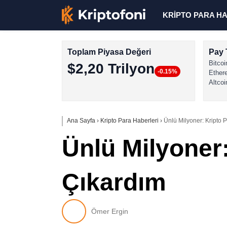
KRİPTO PARA H
Toplam Piyasa Değeri
Pay 
Bitcoi
$2,20 Trilyon
-0.15%
Ether
Altcoi
Ana Sayfa
›
Kripto Para Haberleri
›
Ünlü Milyoner: Kripto 
Ünlü Milyoner
Çıkardım
Ömer Ergin