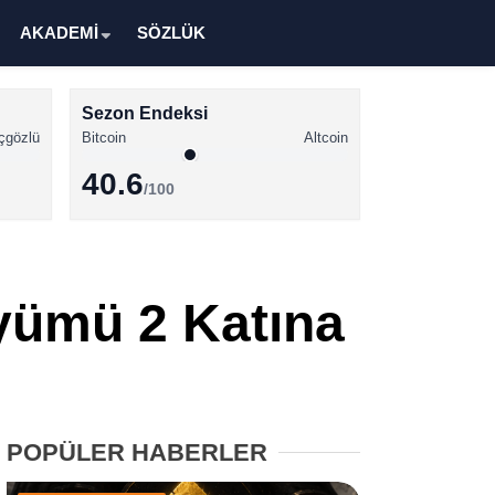
AKADEMİ
SÖZLÜK
Sezon Endeksi
çgözlü
Bitcoin
Altcoin
40.6
/100
Kripto Para Haberleri
Bitcoin Haberleri
öyümü 2 Katına
Altcoin Haberleri
Ethereum Haberleri
Solana Haberleri
POPÜLER HABERLER
XRP Haberleri
Memecoin Haberleri