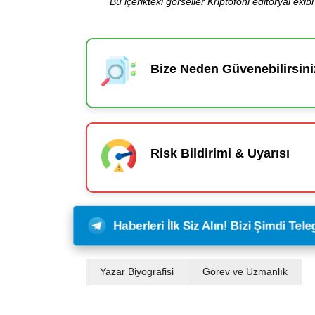
Bu içerikteki görseller Kriptofoni editoryal ek
Bize Neden Güvenebilirsini
Risk Bildirimi & Uyarısı
Haberleri İlk Siz Alın! Bizi Şimdi Te
Yazar Biyografisi
Görev ve Uzmanlık