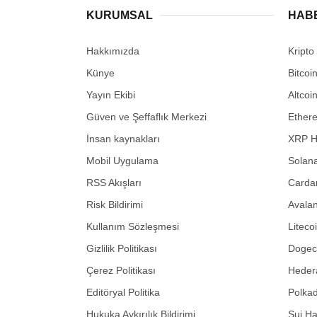
KURUMSAL
HAB
Hakkımızda
Kripto
Künye
Bitcoi
Yayın Ekibi
Altcoi
Güven ve Şeffaflık Merkezi
Ether
İnsan kaynakları
XRP H
Mobil Uygulama
Solana
RSS Akışları
Carda
Risk Bildirimi
Avalan
Kullanım Sözleşmesi
Liteco
Gizlilik Politikası
Dogeco
Çerez Politikası
Hedera
Editöryal Politika
Polkad
Hukuka Aykırılık Bildirimi
Sui Ha