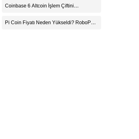
Coinbase 6 Altcoin İşlem Çiftini
LinkedIn
Durduracak
Pi Coin Fiyatı Neden Yükseldi? RoboPay
Telegram
Ortaklığı ve Güncelleme İyimserliği
Destekledi