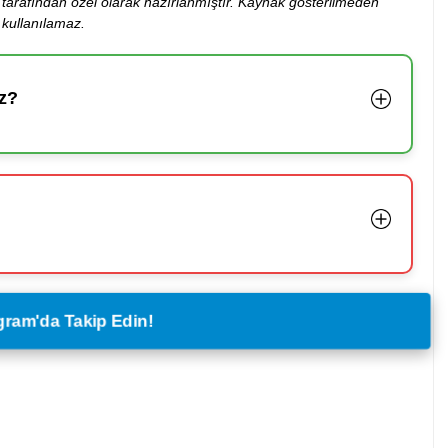
ibi tarafından özel olarak hazırlanmıştır. Kaynak gösterilmeden
kullanılamaz.
z?
legram'da Takip Edin!