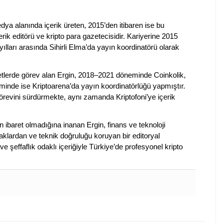
dya alanında içerik üreten, 2015’den itibaren ise bu
erik editörü ve kripto para gazetecisidir. Kariyerine 2015
ılları arasında Sihirli Elma’da yayın koordinatörü olarak
rketlerde görev alan Ergin, 2018–2021 döneminde Coinkolik,
nde ise Kriptoarena’da yayın koordinatörlüğü yapmıştır.
evini sürdürmekte, aynı zamanda Kriptofoni’ye içerik
en ibaret olmadığına inanan Ergin, finans ve teknoloji
klardan ve teknik doğruluğu koruyan bir editoryal
ve şeffaflık odaklı içeriğiyle Türkiye’de profesyonel kripto