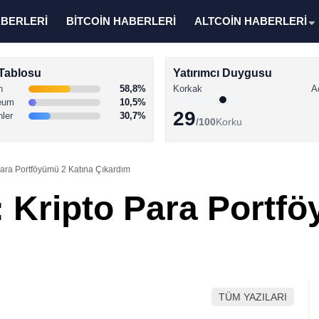
ABERLERİ
BİTCOİN HABERLERİ
ALTCOİN HABERLERİ
Tablosu
Yatırımcı Duygusu
n
58,8%
Korkak
A
eum
10,5%
29
nler
30,7%
/100
Korku
Para Portföyümü 2 Katına Çıkardım
: Kripto Para Portf
TÜM YAZILARI