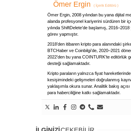
Ömer Ergin
(
İçerik Editörü
)
Ömer Ergin, 2008 yılından bu yana dijital me
alanda profesyonel kariyerini sürdüren bir iç
yılında ShiftDelete’de başlamış, 2016–2018 y
görev yapmıştır.
2018’den itibaren kripto para alanındaki şi
BTCHaber ve Coinbilgi’de, 2020–2021 dönemi
2022’den bu yana COINTURK’te editörlük gör
desteği sağlamaktadır.
Kripto paraların yalnızca fiyat hareketlerind
kesişimindeki gelişmeleri doğrulanmış kayna
yaklaşımla okura sunar. Analitik bakış açısı 
para haberciliğine katkı sağlamaktadır.
İLGİNİZİ
ÇEKEBİLİR