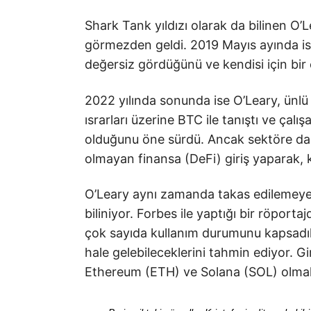
Shark Tank yıldızı olarak da bilinen O’L
görmezden geldi. 2019 Mayıs ayında ise
değersiz gördüğünü ve kendisi için bir ç
2022 yılında sonunda ise O’Leary, ünl
ısrarları üzerine BTC ile tanıştı ve çalı
olduğunu öne sürdü. Ancak sektöre dah
olmayan finansa (DeFi) giriş yaparak, 
O’Leary aynı zamanda takas edilemeyen
biliniyor. Forbes ile yaptığı bir röport
çok sayıda kullanım durumunu kapsadıkl
hale gelebileceklerini tahmin ediyor. Gi
Ethereum (ETH) ve Solana (SOL) olmak ü