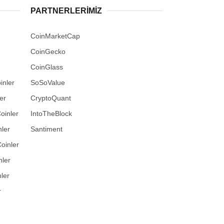
PARTNERLERIMIZ
CoinMarketCap
CoinGecko
CoinGlass
inler
SoSoValue
er
CryptoQuant
oinler
IntoTheBlock
ler
Santiment
oinler
nler
ler
r