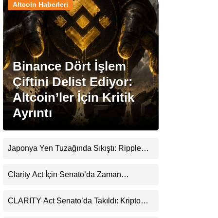
Altcoin Haberleri
Stablecoin Haberleri
Binance Dört İşlem
Facebook
Çiftini Delist Ediyor:
Altcoin’ler İçin Kritik
Ayrıntı
Instagram
Youtube
Japonya Yen Tuzağında Sıkıştı: Ripple
(XRP) Üçüncü Yol Olabilir mi?
TikTok
Clarity Act İçin Senato’da Zaman
Daralıyor
Pinterest
CLARITY Act Senato’da Takıldı: Kripto
Para Piyasası 2027’yi Fiyatlıyor