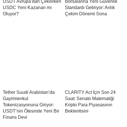
USDT Avrupa’dan Çekilirken
Borsalarına Yeni Güvenlik
USDC Yeni Kazanan mı
Standardı Getiriyor: Anlık
Oluyor?
Çekim Dönemi Sona
Tether Suudi Arabistan’da
CLARITY Act İçin Son 24
Gayrimenkul
Saat: Senato Matematiği
Tokenizasyonuna Giriyor:
Kripto Para Piyasasının
USDT’nin Ötesinde Yeni Bir
Beklentisini
Finans Devi