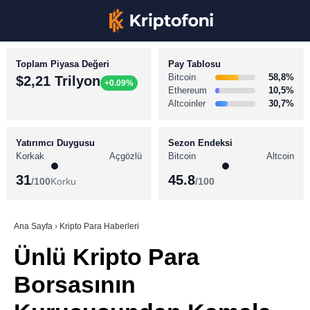
Toplam Piyasa Değeri
Pay Tablosu
Bitcoin
58,8%
$2,21 Trilyon
+0.09%
Ethereum
10,5%
Altcoinler
30,7%
KRİPTO PARA HABERLERİ
Facebook
BİTCOİN HABERLERİ
Yatırımcı Duygusu
Sezon Endeksi
Korkak
Açgözlü
Bitcoin
Altcoin
ALTCOİN HABERLERİ
31
45.8
/100
Korku
/100
AKADEMİ
Instagram
SÖZLÜK
Ana Sayfa
›
Kripto Para Haberleri
Ünlü Kripto Para
Youtube
Borsasının
TikTok