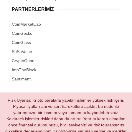
PARTNERLERIMIZ
CoinMarketCap
CoinGecko
CoinGlass
SoSoValue
CryptoQuant
IntoTheBlock
Santiment
Risk Uyarısı: Kripto paralarla yapılan işlemler yüksek risk içerir.
Piyasa fiyatları ani ve sert hareketlere açıktır; bu nedenle
yatırımınızın bir kısmını veya tamamını kaybedebilirsiniz.
Kaldıraçlı işlemler riskleri daha da artırır. Yatırım kararı almadan
önce finansal durumunuzu, bilgi seviyenizi ve risk toleransınızı
dikkatlice değerlendiriniz. Kriptofoni’de yer alan veriler ve içerikler