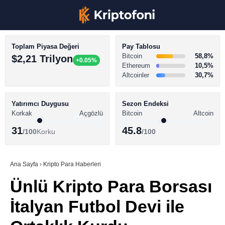
Toplam Piyasa Değeri
Pay Tablosu
Bitcoin
58,8%
$2,21 Trilyon
+0.05%
Ethereum
10,5%
Altcoinler
30,7%
KRİPTO PARA HABERLERİ
Facebook
BİTCOİN HABERLERİ
Yatırımcı Duygusu
Sezon Endeksi
Korkak
Açgözlü
Bitcoin
Altcoin
ALTCOİN HABERLERİ
31
45.8
/100
Korku
/100
AKADEMİ
Instagram
SÖZLÜK
Ana Sayfa
›
Kripto Para Haberleri
Ünlü Kripto Para Borsası
Youtube
İtalyan Futbol Devi ile
TikTok