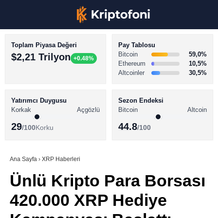
Toplam Piyasa Değeri
Pay Tablosu
Bitcoin
59,0%
$2,21 Trilyon
+0.48%
Ethereum
10,5%
Altcoinler
30,5%
KRİPTO PARA HABERLERİ
Facebook
BİTCOİN HABERLERİ
Yatırımcı Duygusu
Sezon Endeksi
Korkak
Açgözlü
Bitcoin
Altcoin
ALTCOİN HABERLERİ
29
44.8
/100
Korku
/100
AKADEMİ
Instagram
SÖZLÜK
Ana Sayfa
›
XRP Haberleri
Ünlü Kripto Para Borsası
Youtube
420.000 XRP Hediye
TikTok