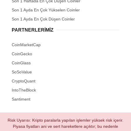
Son 1 Haftada En Çok Düşen Coinler
Son 1 Ayda En Çok Yükselen Coinler
Son 1 Ayda En Çok Düşen Coinler
PARTNERLERIMIZ
CoinMarketCap
CoinGecko
CoinGlass
SoSoValue
CryptoQuant
IntoTheBlock
Santiment
Risk Uyarısı: Kripto paralarla yapılan işlemler yüksek risk içerir.
Piyasa fiyatları ani ve sert hareketlere açıktır; bu nedenle