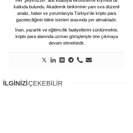
Her Şeyimizsin” adlı kitabıyla ekosisteme kıymetli bir
katkıda bulundu. Akademik birikiminin yanı sıra düzenli
analiz, haber ve yorumlarıyla Türkiye’de kripto para
gazeteciliğinin bilinir isimleri arasında yer almaktadır.
İnan, yazarlık ve eğitimcilik faaliyetlerini sürdürmekte,
kripto para alanında uzman görüşleriyle öne çıkmaya
devam etmektedir.
İLGİNİZİ
ÇEKEBİLİR