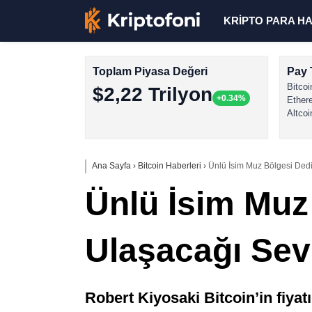
KRİPTO PARA H
Toplam Piyasa Değeri
Pay 
Bitcoi
$2,22 Trilyon
+0.34%
Ether
Altcoi
Ana Sayfa
›
Bitcoin Haberleri
›
Ünlü İsim Muz Bölgesi Dedi:
Ünlü İsim Muz 
Ulaşacağı Sevi
Robert Kiyosaki Bitcoin’in fiyat