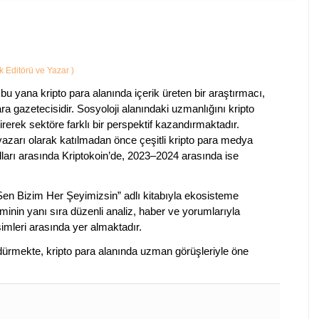
ik Editörü ve Yazar
)
bu yana kripto para alanında içerik üreten bir araştırmacı,
a gazetecisidir. Sosyoloji alanındaki uzmanlığını kripto
irerek sektöre farklı bir perspektif kazandırmaktadır.
 yazarı olarak katılmadan önce çeşitli kripto para medya
lları arasında Kriptokoin’de, 2023–2024 arasında ise
 Sen Bizim Her Şeyimizsin” adlı kitabıyla ekosisteme
iminin yanı sıra düzenli analiz, haber ve yorumlarıyla
isimleri arasında yer almaktadır.
sürdürmekte, kripto para alanında uzman görüşleriyle öne