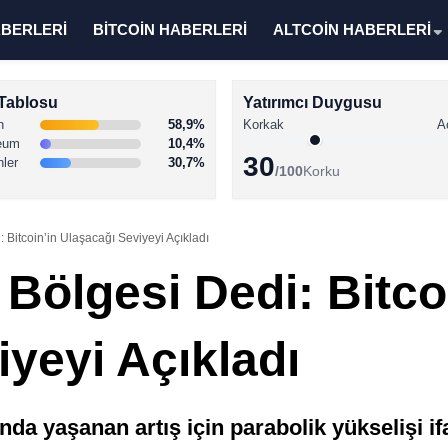
ABERLERİ
BİTCOİN HABERLERİ
ALTCOİN HABERLERİ
Tablosu
Yatırımcı Duygusu
n
58,9%
Korkak
A
eum
10,4%
30
nler
30,7%
/100
Korku
 Bitcoin’in Ulaşacağı Seviyeyi Açıkladı
Bölgesi Dedi: Bitco
yeyi Açıkladı
ında yaşanan artış için parabolik yükselişi i