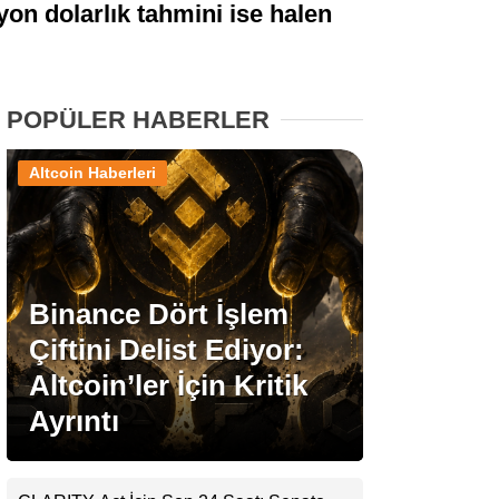
yon dolarlık tahmini ise halen
Stablecoin Haberleri
POPÜLER HABERLER
Facebook
Altcoin Haberleri
Instagram
Binance Dört İşlem
Youtube
Çiftini Delist Ediyor:
Altcoin’ler İçin Kritik
TikTok
Ayrıntı
Pinterest