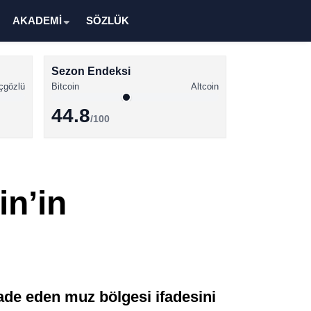
AKADEMİ
SÖZLÜK
Sezon Endeksi
çgözlü
Bitcoin
Altcoin
44.8
/100
Kripto Para Haberleri
Bitcoin Haberleri
in’in
Altcoin Haberleri
Ethereum Haberleri
Solana Haberleri
XRP Haberleri
fade eden muz bölgesi ifadesini
Memecoin Haberleri