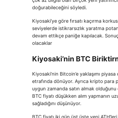
çok az bilgisi olan birçok yeni yatırımc
doğurabileceğini söyledi.
Kiyosaki’ye göre fırsatı kaçırma korku
seviyelerde istikrarsızlık yaratma potan
devam ettikçe paniğe kapılacak. Sonuç
olacaklar
Kiyosaki’nin BTC Biriktir
Kiyosaki’nin Bitcoin’e yaklaşımı piyasa
etrafında dönüyor. Ayrıca kripto para 
uygun zamanda satın almak olduğunu da 
BTC fiyatı düşükken alım yapmanın uzun
sağladığını düşünüyor.
BTC fiyatı iki gün üst üste yeni ATH’le