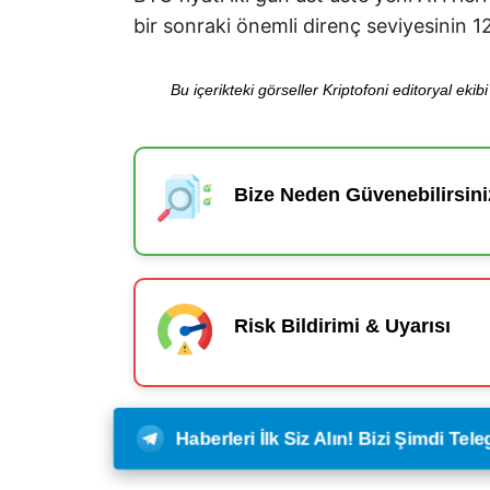
bir sonraki önemli direnç seviyesinin 1
Bu içerikteki görseller Kriptofoni editoryal ek
Bize Neden Güvenebilirsini
Risk Bildirimi & Uyarısı
Haberleri İlk Siz Alın! Bizi Şimdi Te