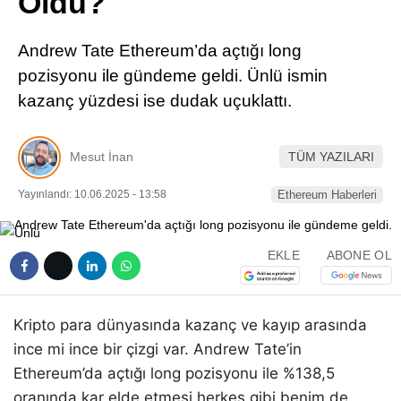
Oldu?
Pinterest
Andrew Tate Ethereum’da açtığı long
LinkedIn
pozisyonu ile gündeme geldi. Ünlü ismin
kazanç yüzdesi ise dudak uçuklattı.
Telegram
Mesut İnan
TÜM YAZILARI
Yayınlandı: 10.06.2025 - 13:58
Ethereum Haberleri
EKLE
ABONE OL
Kripto para dünyasında kazanç ve kayıp arasında
ince mi ince bir çizgi var. Andrew Tate’in
Ethereum’da açtığı long pozisyonu ile %138,5
oranında kar elde etmesi herkes gibi benim de