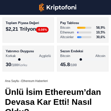
Toplam Piyasa Değeri
Pay Tablosu
Bitcoin
58,9%
$2,21 Trilyon
-0.08%
Ethereum
10,5%
Altcoinler
30,6%
KRİPTO PARA HABERLERİ
Facebook
BİTCOİN HABERLERİ
Yatırımcı Duygusu
Sezon Endeksi
Korkak
Açgözlü
Bitcoin
Altcoin
ALTCOİN HABERLERİ
30
45.8
/100
Korku
/100
AKADEMİ
Instagram
SÖZLÜK
Ana Sayfa
›
Ethereum Haberleri
Ünlü İsim Ethereum’dan
Youtube
Devasa Kar Etti! Nasıl
TikTok