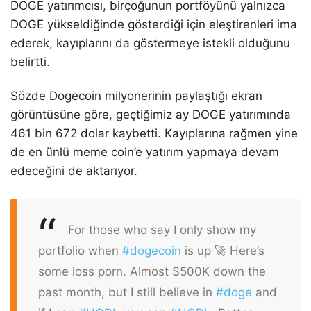
DOGE yatırımcısı, birçoğunun portföyünü yalnızca
DOGE yükseldiğinde gösterdiği için eleştirenleri ima
ederek, kayıplarını da göstermeye istekli olduğunu
belirtti.
Sözde Dogecoin milyonerinin paylaştığı ekran
görüntüsüne göre, geçtiğimiz ay DOGE yatırımında
461 bin 672 dolar kaybetti. Kayıplarına rağmen yine
de en ünlü meme coin’e yatırım yapmaya devam
edeceğini de aktarıyor.
For those who say I only show my
portfolio when
#dogecoin
is up 🚀 Here’s
some loss porn. Almost $500K down the
past month, but I still believe in
#doge
and