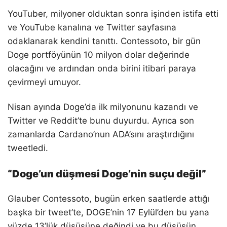
YouTuber, milyoner olduktan sonra işinden istifa etti
ve YouTube kanalına ve Twitter sayfasına
odaklanarak kendini tanıttı. Contessoto, bir gün
Doge portföyünün 10 milyon dolar değerinde
olacağını ve ardından onda birini itibari paraya
çevirmeyi umuyor.
Nisan ayında Doge’da ilk milyonunu kazandı ve
Twitter ve Reddit’te bunu duyurdu. Ayrıca son
zamanlarda Cardano’nun ADA’sını araştırdığını
tweetledi.
“Doge’un düşmesi Doge’nin suçu değil”
Glauber Contessoto, bugün erken saatlerde attığı
başka bir tweet’te, DOGE’nin 17 Eylül’den bu yana
yüzde 13’lük düşüşüne değindi ve bu düşüşün