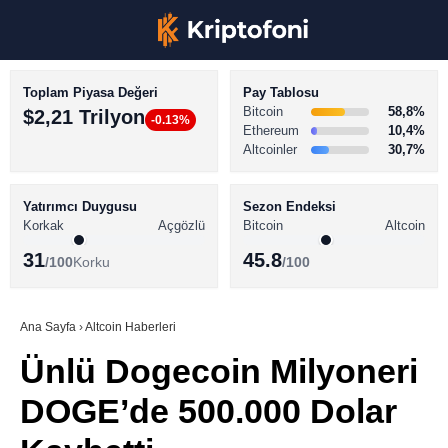
Toplam Piyasa Değeri
Pay Tablosu
Bitcoin
58,8%
$2,21 Trilyon
-0.13%
Ethereum
10,4%
Altcoinler
30,7%
KRİPTO PARA HABERLERİ
Facebook
BİTCOİN HABERLERİ
Yatırımcı Duygusu
Sezon Endeksi
Korkak
Açgözlü
Bitcoin
Altcoin
ALTCOİN HABERLERİ
31
45.8
/100
Korku
/100
AKADEMİ
Instagram
SÖZLÜK
Ana Sayfa
›
Altcoin Haberleri
Ünlü Dogecoin Milyoneri
Youtube
DOGE’de 500.000 Dolar
TikTok