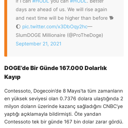
if I can
#HODL
you can
#HODL
. Better
days are ahead of us. We will rise again
and next time will be higher than before 🐕
🌔
pic.twitter.com/x3DbOqy2hc
—
SlumDOGE Millionaire (@ProTheDoge)
September 21, 2021
DOGE’de Bir Günde 167.000 Dolarlık
Kayıp
Contessoto, Dogecoin’de 8 Mayıs’ta tüm zamanların
en yüksek seviyesi olan 0.7376 dolara ulaştığında 2
milyon doların üzerinde kazanç sağladığını CNBC’ye
yaptığı açıklamayla bildirmişti. Öte yandan
Contessoto tek bir günde 167 bin dolar zarar gördü.