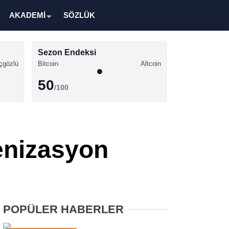
AKADEMİ
SÖZLÜK
Sezon Endeksi
çgözlü
Bitcoin
Altcoin
50
/100
Kripto Para Haberleri
Bitcoin Haberleri
enizasyon
Altcoin Haberleri
Ethereum Haberleri
Solana Haberleri
POPÜLER HABERLER
XRP Haberleri
Memecoin Haberleri