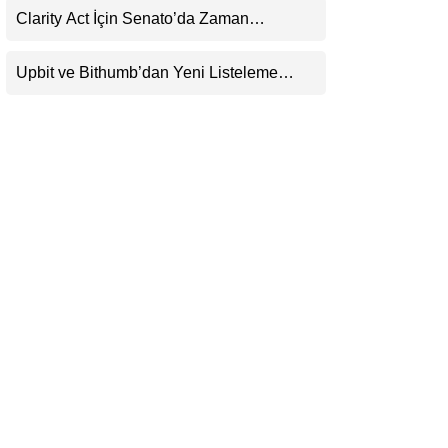
Clarity Act İçin Senato’da Zaman
LinkedIn
Daralıyor
Upbit ve Bithumb’dan Yeni Listeleme
Telegram
Hamlesi: HOME, META2 ve USDG
Geliyor