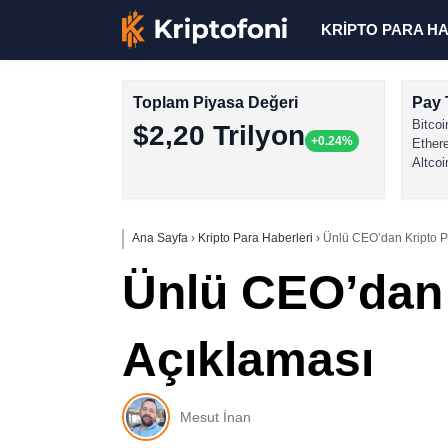
KRİPTO PARA H
Toplam Piyasa Değeri
Pay 
Bitcoi
$2,20 Trilyon
+0.24%
Ether
Altcoi
Ana Sayfa
›
Kripto Para Haberleri
›
Ünlü CEO’dan Kripto P
Ünlü CEO’dan 
Açıklaması
Mesut İnan