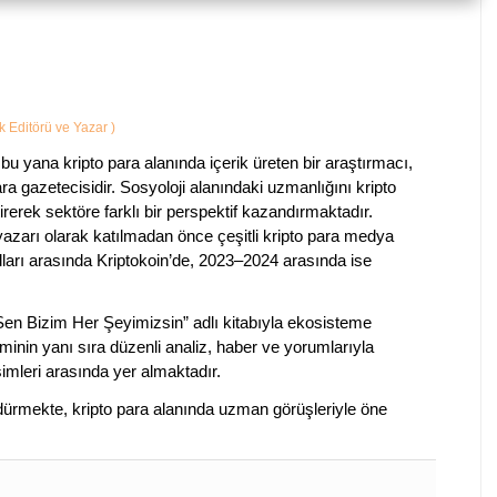
ik Editörü ve Yazar
)
bu yana kripto para alanında içerik üreten bir araştırmacı,
a gazetecisidir. Sosyoloji alanındaki uzmanlığını kripto
irerek sektöre farklı bir perspektif kazandırmaktadır.
 yazarı olarak katılmadan önce çeşitli kripto para medya
lları arasında Kriptokoin’de, 2023–2024 arasında ise
 Sen Bizim Her Şeyimizsin” adlı kitabıyla ekosisteme
iminin yanı sıra düzenli analiz, haber ve yorumlarıyla
isimleri arasında yer almaktadır.
sürdürmekte, kripto para alanında uzman görüşleriyle öne