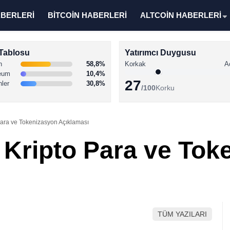
ABERLERİ
BİTCOİN HABERLERİ
ALTCOİN HABERLERİ
Tablosu
Yatırımcı Duygusu
n
58,8%
Korkak
A
eum
10,4%
27
nler
30,8%
/100
Korku
ara ve Tokenizasyon Açıklaması
Kripto Para ve Tok
TÜM YAZILARI