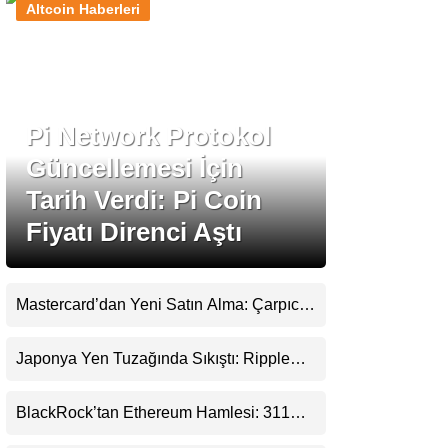
Altcoin Haberleri
Stablecoin Haberleri
Pi Network Protokol
Facebook
Güncellemesi İçin
Tarih Verdi: Pi Coin
Fiyatı Direnci Aştı
Instagram
Youtube
Mastercard’dan Yeni Satın Alma: Çarpıcı
Ripple Detayı
TikTok
Japonya Yen Tuzağında Sıkıştı: Ripple
(XRP) Üçüncü Yol Olabilir mi?
Pinterest
BlackRock’tan Ethereum Hamlesi: 311
Milyar Dolarlık Nakit Serisi Zincire Taşındı