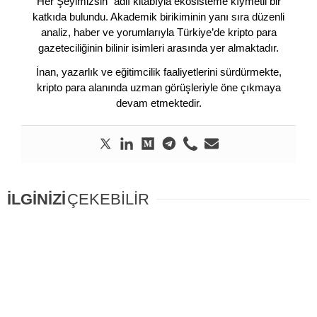
Her Şeyimizsin” adlı kitabıyla ekosisteme kıymetli bir
katkıda bulundu. Akademik birikiminin yanı sıra düzenli
analiz, haber ve yorumlarıyla Türkiye’de kripto para
gazeteciliğinin bilinir isimleri arasında yer almaktadır.
İnan, yazarlık ve eğitimcilik faaliyetlerini sürdürmekte,
kripto para alanında uzman görüşleriyle öne çıkmaya
devam etmektedir.
İLGİNİZİ
ÇEKEBİLİR