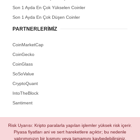
Son 1 Ayda En Çok Yükselen Coinler
Son 1 Ayda En Çok Düşen Coinler
PARTNERLERIMIZ
CoinMarketCap
CoinGecko
CoinGlass
SoSoValue
CryptoQuant
IntoTheBlock
Santiment
Risk Uyarısı: Kripto paralarla yapılan işlemler yüksek risk içerir.
Piyasa fiyatları ani ve sert hareketlere açıktır; bu nedenle
yatırımınızın bir kısmını veya tamamını kaybedebilirsiniz.