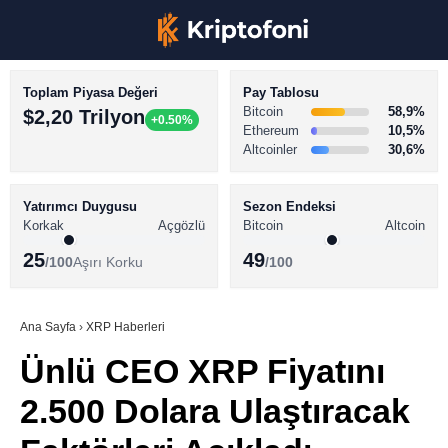
Toplam Piyasa Değeri
Pay Tablosu
Bitcoin
58,9%
$2,20 Trilyon
+0.50%
Ethereum
10,5%
Altcoinler
30,6%
KRİPTO PARA HABERLERİ
Facebook
BİTCOİN HABERLERİ
Yatırımcı Duygusu
Sezon Endeksi
Korkak
Açgözlü
Bitcoin
Altcoin
ALTCOİN HABERLERİ
25
49
/100
Aşırı Korku
/100
AKADEMİ
Instagram
SÖZLÜK
Ana Sayfa
›
XRP Haberleri
Ünlü CEO XRP Fiyatını
Youtube
2.500 Dolara Ulaştıracak
TikTok