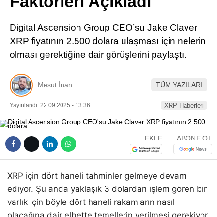
Faktörleri Açıkladı
Pinterest
Digital Ascension Group CEO’su Jake Claver
LinkedIn
XRP fiyatının 2.500 dolara ulaşması için nelerin
olması gerektiğine dair görüşlerini paylaştı.
Telegram
Mesut İnan
TÜM YAZILARI
Yayınlandı: 22.09.2025 - 13:36
XRP Haberleri
EKLE
ABONE OL
XRP için dört haneli tahminler gelmeye devam
ediyor. Şu anda yaklaşık 3 dolardan işlem gören bir
varlık için böyle dört haneli rakamların nasıl
olacağına dair elbette temellerin verilmesi gerekiyor.