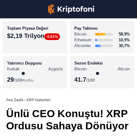
Toplam Piyasa Değeri
Pay Tablosu
Bitcoin
58,9%
$2,19 Trilyon
-0.61%
Ethereum
10,5%
Altcoinler
30,7%
KRİPTO PARA HABERLERİ
Facebook
BİTCOİN HABERLERİ
Yatırımcı Duygusu
Sezon Endeksi
Korkak
Açgözlü
Bitcoin
Altcoin
ALTCOİN HABERLERİ
29
41.7
/100
Korku
/100
AKADEMİ
Instagram
SÖZLÜK
Ana Sayfa
›
XRP Haberleri
Ünlü CEO Konuştu! XRP
Youtube
Ordusu Sahaya Dönüyor
TikTok