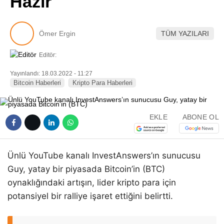
Hazır
Pinterest
Ömer Ergin
TÜM YAZILARI
LinkedIn
Editör:
Telegram
Yayınlandı: 18.03.2022 - 11:27
Bitcoin Haberleri
Kripto Para Haberleri
EKLE
ABONE OL
Ünlü YouTube kanalı InvestAnswers’ın sunucusu
Guy, yatay bir piyasada Bitcoin’in (BTC)
oynaklığındaki artışın, lider kripto para için
potansiyel bir ralliye işaret ettiğini belirtti.