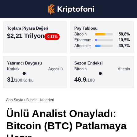
Toplam Piyasa Değeri
Pay Tablosu
Bitcoin
58,8%
$2,21 Trilyon
-0.11%
Ethereum
10,5%
Altcoinler
30,7%
KRİPTO PARA HABERLERİ
Facebook
BİTCOİN HABERLERİ
Yatırımcı Duygusu
Sezon Endeksi
Korkak
Açgözlü
Bitcoin
Altcoin
ALTCOİN HABERLERİ
31
46.9
/100
Korku
/100
AKADEMİ
Instagram
SÖZLÜK
Ana Sayfa
›
Bitcoin Haberleri
Ünlü Analist Onayladı:
Youtube
Bitcoin (BTC) Patlamaya
TikTok