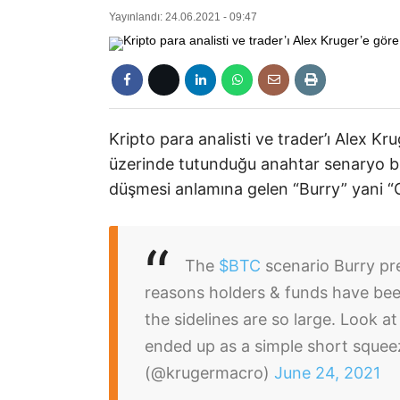
Yayınlandı: 24.06.2021 - 09:47
Kripto para analisti ve trader’ı Alex Kr
üzerinde tutunduğu anahtar senaryo büy
düşmesi anlamına gelen “Burry” yani 
The
$BTC
scenario Burry pr
reasons holders & funds have bee
the sidelines are so large. Look at
ended up as a simple short sque
(@krugermacro)
June 24, 2021