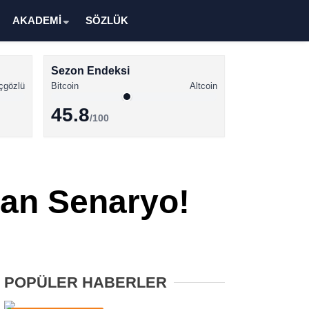
AKADEMİ
SÖZLÜK
Sezon Endeksi
çgözlü
Bitcoin
Altcoin
45.8
/100
Kripto Para Haberleri
Bitcoin Haberleri
tan Senaryo!
Altcoin Haberleri
Ethereum Haberleri
Solana Haberleri
POPÜLER HABERLER
XRP Haberleri
Memecoin Haberleri