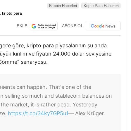
Bitcoin Haberleri
Kripto Para Haberleri
EKLE
ABONE OL
uger’e göre, kripto para piyasalarının şu anda
ük kırılım ve fiyatın 24.000 dolar seviyesine
“Gömme” senaryosu.
esents can happen. That's one of the
n selling so much and stablecoin balances on
 the market, it is rather dead. Yesterday
eze.
https://t.co/34ky7GP5u1
— Alex Krüger