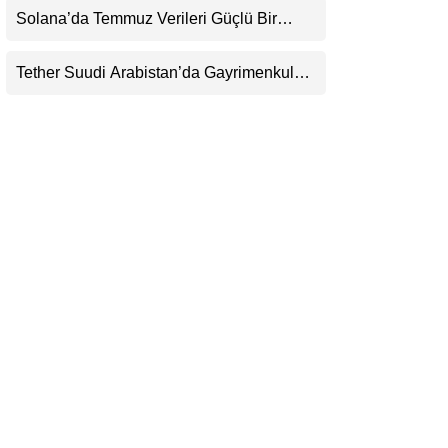
Henüz Yok
Solana’da Temmuz Verileri Güçlü Bir
LinkedIn
Toparlanmaya İşaret Ediyor: Büyümeyi Bu
Kez Sadece Memecoin’ler Taşımıyor
Tether Suudi Arabistan’da Gayrimenkul
Telegram
Tokenizasyonuna Giriyor: USDT’nin
Ötesinde Yeni Bir Finans Devi mi
Doğuyor?