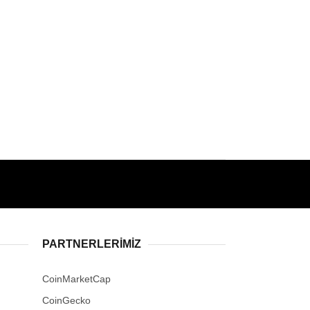
PARTNERLERIMIZ
CoinMarketCap
CoinGecko