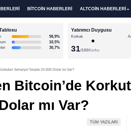
ABERLERİ
BİTCOİN HABERLERİ
ALTCOİN HABERLERİ
Tablosu
Yatırımcı Duygusu
n
58,9%
Korkak
A
eum
10,5%
31
nler
30,7%
/100
Korku
e Korkutan Senaryo! Sırada 24.000 Dolar mı Var?
ten Bitcoin’de Korku
 Dolar mı Var?
TÜM YAZILARI