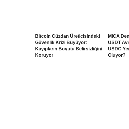
Bitcoin Cüzdan Üreticisindeki
MiCA Deng
Güvenlik Krizi Büyüyor:
USDT Avr
Kayıpların Boyutu Belirsizliğini
USDC Yen
Koruyor
Oluyor?