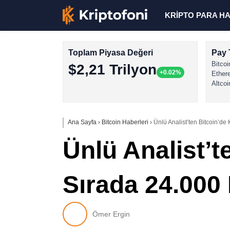
KRİPTO PARA H
Toplam Piyasa Değeri
Pay 
Bitcoi
$2,21 Trilyon
+0.02%
Ether
Altcoi
Ana Sayfa
›
Bitcoin Haberleri
›
Ünlü Analist’ten Bitcoin’d
Ünlü Analist’
Sırada 24.000
Ömer Ergin