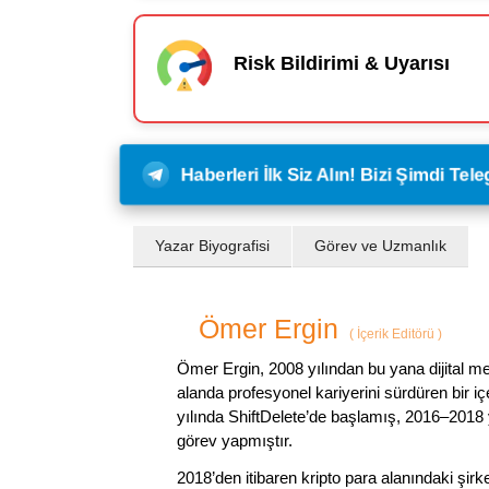
Risk Bildirimi & Uyarısı
Haberleri İlk Siz Alın! Bizi Şimdi Te
Yazar Biyografisi
Görev ve Uzmanlık
Ömer Ergin
(
İçerik Editörü
)
Ömer Ergin, 2008 yılından bu yana dijital me
alanda profesyonel kariyerini sürdüren bir iç
yılında ShiftDelete’de başlamış, 2016–2018 y
görev yapmıştır.
2018’den itibaren kripto para alanındaki şi