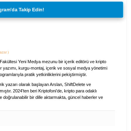
legram'da Takip Edin!
Yazar
)
Fakültesi Yeni Medya mezunu bir içerik editörü ve kripto
ber yazımı, kurgu-montaj, içerik ve sosyal medya yönetimi
ogramlarıyla pratik yetkinliklerini pekiştirmiştir.
k yazarı olarak başlayan Arslan, ShiftDelete ve
ştır. 2024’ten beri Kriptofoni’de, kripto para odaklı
 doğrulanabilir bir dille aktarmakta, güncel haberler ve