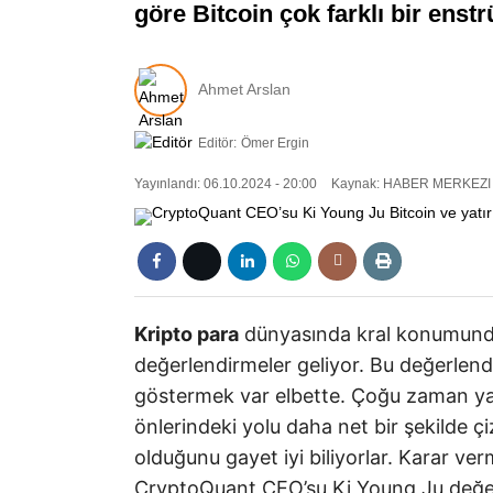
göre Bitcoin çok farklı bir enst
Ahmet Arslan
Editör:
Ömer Ergin
Yayınlandı: 06.10.2024 - 20:00
Kaynak: HABER MERKEZI
Kripto para
dünyasında kral konumunda o
değerlendirmeler geliyor. Bu değerlend
göstermek var elbette. Çoğu zaman yat
önlerindeki yolu daha net bir şekilde 
olduğunu gayet iyi biliyorlar. Karar v
CryptoQuant CEO’su Ki Young Ju değer