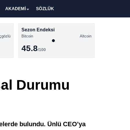
AKADEMİ
SÖZLÜK
Sezon Endeksi
çgözlü
Bitcoin
Altcoin
45.8
/100
Kripto Para Haberleri
Bitcoin Haberleri
ksal Durumu
Altcoin Haberleri
Ethereum Haberleri
Solana Haberleri
XRP Haberleri
melerde bulundu. Ünlü CEO’ya
Memecoin Haberleri