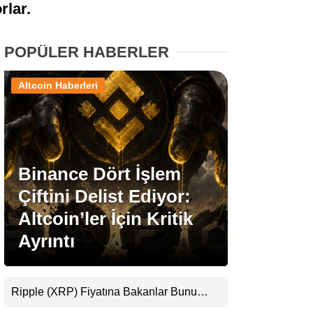
rlar.
Stablecoin Haberleri
POPÜLER HABERLER
Altcoin Haberleri
Facebook
Binance Dört İşlem
Instagram
Çiftini Delist Ediyor:
Youtube
Altcoin’ler İçin Kritik
Ayrıntı
TikTok
Pinterest
Ripple (XRP) Fiyatına Bakanlar Bunu
Kaçırıyor: Evernorth’tan Dikkat Çeken