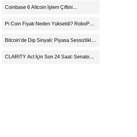
Uyarı
LinkedIn
Coinbase 6 Altcoin İşlem Çiftini
Durduracak
Telegram
Pi Coin Fiyatı Neden Yükseldi? RoboPay
Ortaklığı ve Güncelleme İyimserliği
Destekledi
Bitcoin’de Dip Sinyali: Piyasa Sessizlikle
Sıkışıyor
CLARITY Act İçin Son 24 Saat: Senato
Matematiği Kripto Para Piyasasının
Beklentisini Bozabilir