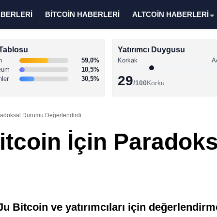
ABERLERİ
BİTCOİN HABERLERİ
ALTCOİN HABERLERİ
Tablosu
Yatırımcı Duygusu
n
59,0%
Korkak
A
eum
10,5%
29
nler
30,5%
/100
Korku
Paradoksal Durumu Değerlendirdi
Bitcoin İçin Parado
 Bitcoin ve yatırımcıları için değerlendir