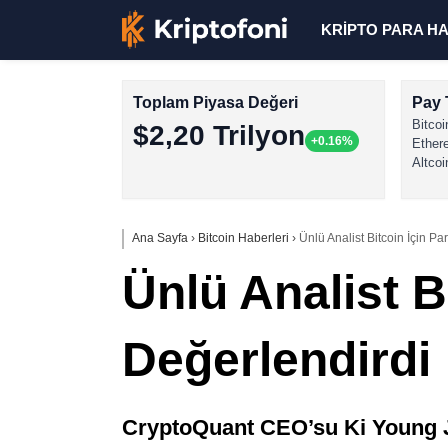
KRİPTO PARA H
Toplam Piyasa Değeri
Pay 
Bitcoi
$2,20 Trilyon
+0.16%
Ether
Altcoi
Ana Sayfa
›
Bitcoin Haberleri
›
Ünlü Analist Bitcoin İçin 
Ünlü Analist 
Değerlendirdi
CryptoQuant CEO’su Ki Young Ju