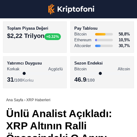
Toplam Piyasa Değeri
Pay Tablosu
Bitcoin
58,8%
$2,22 Trilyon
+0.32%
Ethereum
10,5%
Altcoinler
30,7%
KRİPTO PARA HABERLERİ
Facebook
BİTCOİN HABERLERİ
Yatırımcı Duygusu
Sezon Endeksi
Korkak
Açgözlü
Bitcoin
Altcoin
ALTCOİN HABERLERİ
31
46.9
/100
Korku
/100
AKADEMİ
Instagram
SÖZLÜK
Ana Sayfa
›
XRP Haberleri
Ünlü Analist Açıkladı:
Youtube
XRP Altının Ralli
TikTok