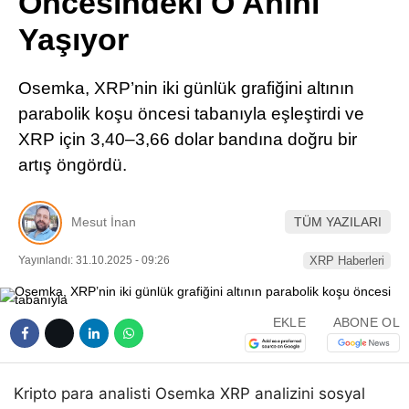
Öncesindeki O Anını
Pinterest
Yaşıyor
LinkedIn
Osemka, XRP’nin iki günlük grafiğini altının
parabolik koşu öncesi tabanıyla eşleştirdi ve
Telegram
XRP için 3,40–3,66 dolar bandına doğru bir
artış öngördü.
Mesut İnan
TÜM YAZILARI
Yayınlandı: 31.10.2025 - 09:26
XRP Haberleri
EKLE
ABONE OL
Kripto para analisti Osemka XRP analizini sosyal