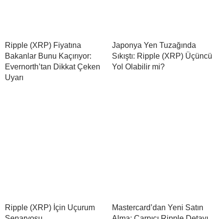
Ripple (XRP) Fiyatına
Japonya Yen Tuzağında
Bakanlar Bunu Kaçırıyor:
Sıkıştı: Ripple (XRP) Üçüncü
Evernorth’tan Dikkat Çeken
Yol Olabilir mi?
Uyarı
Ripple (XRP) İçin Uçurum
Mastercard’dan Yeni Satın
Senaryosu
Alma: Çarpıcı Ripple Detayı