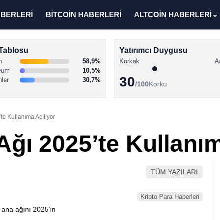
ABERLERİ
BİTCOİN HABERLERİ
ALTCOİN HABERLERİ
Tablosu
Yatırımcı Duygusu
n
58,9%
Korkak
A
eum
10,5%
30
nler
30,7%
/100
Korku
te Kullanıma Açılıyor
ğı 2025’te Kullanım
TÜM YAZILARI
Kripto Para Haberleri