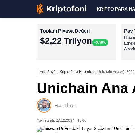
KRİPTO PARA H
Toplam Piyasa Değeri
Pay 
Bitcoi
$2,22 Trilyon
+0.48%
Ether
Altcoi
Ana Sayfa
›
Kripto Para Haberleri
›
Unichain Ana Ağı 2025’
Unichain Ana A
Mesut İnan
Yayınlandı: 23.12.2024 - 11:00