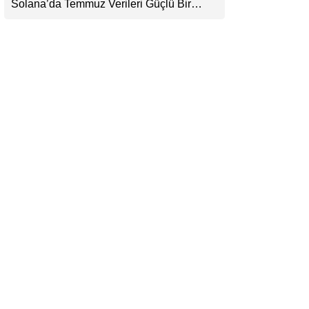
Solana’da Temmuz Verileri Güçlü Bir
LinkedIn
Toparlanmaya İşaret Ediyor: Büyümeyi Bu
Kez Sadece Memecoin’ler Taşımıyor
Telegram