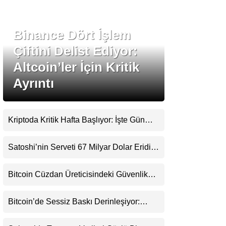
Stablecoin Haberleri
Binance Dört İşlem
Çiftini Delist Ediyor:
Altcoin’ler İçin Kritik
Facebook
Ayrıntı
Kriptoda Kritik Hafta Başlıyor: İşte Gün
Instagram
Gün Yaşanacaklar
Satoshi’nin Serveti 67 Milyar Dolar Eridi:
Youtube
Asıl Risk Ne?
Bitcoin Cüzdan Üreticisindeki Güvenlik
TikTok
Krizi Büyüyor: Kayıpların Boyutu
Belirsizliğini Koruyor
Bitcoin’de Sessiz Baskı Derinleşiyor:
Pinterest
Yatırımcılar Zararda Satıyor, Ancak Panik
Henüz Yok