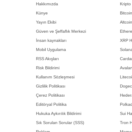
Hakkımızda
Kripto
Künye
Bitcoi
Yayın Ekibi
Altcoi
Güven ve Şeffaflık Merkezi
Ether
İnsan kaynakları
XRP H
Mobil Uygulama
Solana
RSS Akışları
Carda
Risk Bildirimi
Avalan
Kullanım Sözleşmesi
Liteco
Gizlilik Politikası
Dogeco
Çerez Politikası
Hedera
Editöryal Politika
Polkad
Hukuka Aykırılık Bildirimi
Sui Ha
Sık Sorulan Sorular (SSS)
Tron H
Reklam
Memec