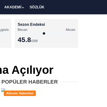
AKADEMİ
SÖZLÜK
Sezon Endeksi
çgözlü
Bitcoin
Altcoin
45.8
/100
Kripto Para Haberleri
Bitcoin Haberleri
a Açılıyor
Altcoin Haberleri
Ethereum Haberleri
POPÜLER HABERLER
Solana Haberleri
Altcoin Haberleri
XRP Haberleri
Memecoin Haberleri