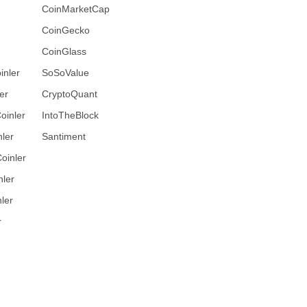
CoinMarketCap
CoinGecko
CoinGlass
inler
SoSoValue
er
CryptoQuant
oinler
IntoTheBlock
ler
Santiment
oinler
nler
ler
r