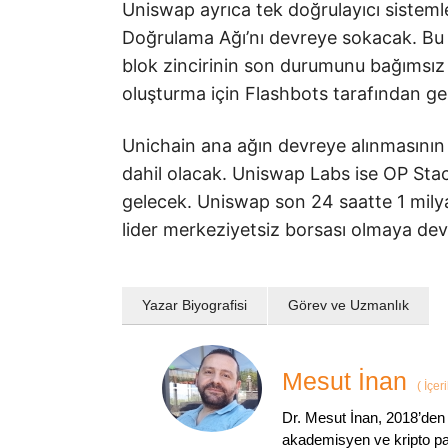
Uniswap ayrıca tek doğrulayıcı sistemle
Doğrulama Ağı’nı devreye sokacak. Bu
blok zincirinin son durumunu bağımsız 
oluşturma için Flashbots tarafından gel
Unichain ana ağın devreye alınmasını
dahil olacak. Uniswap Labs ise OP Stac
gelecek. Uniswap son 24 saatte 1 mily
lider merkeziyetsiz borsası olmaya de
Yazar Biyografisi
Görev ve Uzmanlık
Mesut İnan
(
İçer
Dr. Mesut İnan, 2018’den 
akademisyen ve kripto par